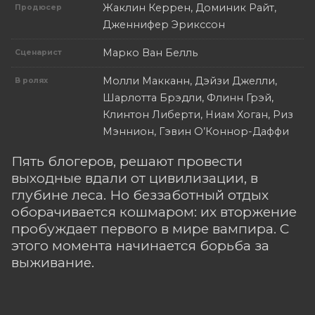
Жаклин Керрен, Доминик Райт,
Продюсер
Дженнифер Эрикссон
Марко Ван Белль
Сценарист
Молли Макканн, Дэйзи Джелли,
В ролях
Шарлотта Брэдли, Флинн Грэй,
Клинтон Либерти, Ниам Хоган, Риз
Мэннион, Гэвин О’Коннор-Даффи
Пять блогеров, решают провести
выходные вдали от цивилизации, в
глубине леса. Но беззаботный отдых
оборачивается кошмаром: их вторжение
пробуждает первого в мире вампира. С
этого момента начинается борьба за
выживание.