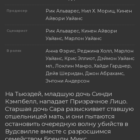
Рик Альварес, Нил Х. Мориц, Кинен
Продюсер
Айвори Уайанс
Рик Альварес, Кинен Айвори
Сценарист
Уайанс, Марлон Уайанс
Анна Фэрис, Реджина Холл, Марлон
В ролях
Уайанс, Крис Эллиот, Дэймон Уайанс
мл., Локлин Манро, Хайди Гарднер,
Дейв Шеридан, Джон Абрахамс,
Энтони Андерсон
На Тьюздей, младшую дочь Синди
Кэмпбелл, нападает Призрачное Лицо.
Старшая дочь Сара разыскивает ставшую
отшельницей мать, и они пытаются
остановить очередную волну убийств в
Вудсвилле вместе с разросшимся
семейством Бренды Микс.