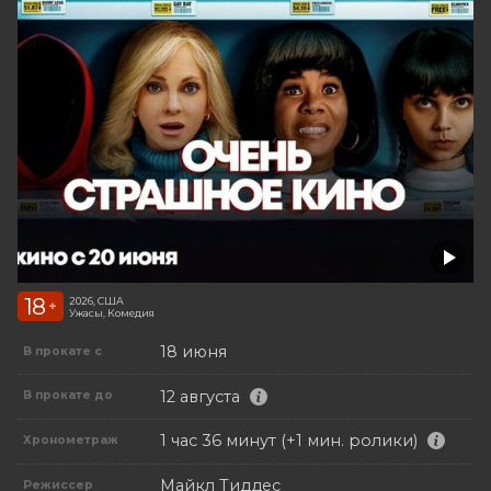
18
2026, США
+
Ужасы, Комедия
18 июня
В прокате с
12 августа
В прокате до
1 час 36 минут (+1 мин. ролики)
Хронометраж
Майкл Тиддес
Режиссер