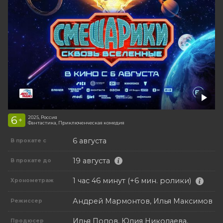
6
2025, Россия
+
Фантастика, Приключенческая комедия
6 августа
В прокате с
19 августа
В прокате до
1 час 46 минут (+6 мин. ролики)
Хронометраж
Андрей Мармонтов, Илья Максимов
Режиссер
Илья Попов, Юлия Николаева,
Продюсер