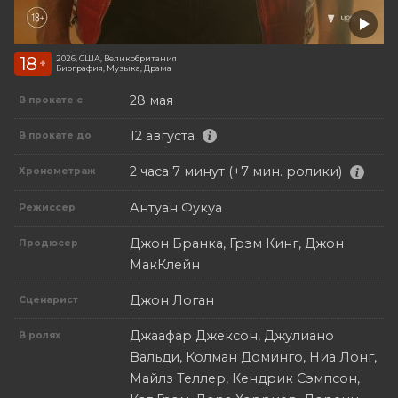
18
2026, США, Великобритания
+
Биография, Музыка, Драма
28 мая
В прокате с
12 августа
В прокате до
2 часа 7 минут (+7 мин. ролики)
Хронометраж
Антуан Фукуа
Режиссер
Джон Бранка, Грэм Кинг, Джон
Продюсер
МакКлейн
Джон Логан
Сценарист
Джаафар Джексон, Джулиано
В ролях
Вальди, Колман Доминго, Ниа Лонг,
Майлз Теллер, Кендрик Сэмпсон,