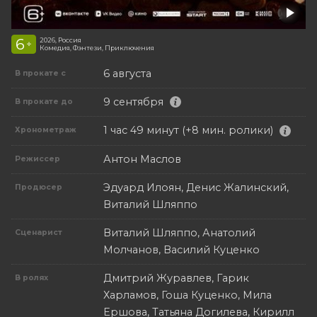
6
2026, Россия
+
Комедия, Фэнтези, Приключения
6 августа
В прокате с
9 сентября
В прокате до
1 час 49 минут (+8 мин. ролики)
Хронометраж
Антон Маслов
Режиссер
Эдуард Илоян, Денис Жалинский,
Продюсер
Виталий Шляппо
Виталий Шляппо, Анатолий
Сценарист
Молчанов, Василий Куценко
Дмитрий Журавлев, Гарик
В ролях
Харламов, Гоша Куценко, Мила
Ершова, Татьяна Догилева, Кирилл