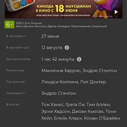
6
2026, США, Япония
+
Мультфильм, Фэнтези, Драма, Комедия, Приключения, Семейный
27 июня
В прокате с
12 августа
В прокате до
1 час 42 минуты
Хронометраж
Маккенна Харрис, Эндрю Стэнтон
Режиссер
Линдси Коллинз, Пит Доктер
Продюсер
Эндрю Стэнтон
Сценарист
Том Хэнкс, Грета Ли, Тим Аллен,
В ролях
Эрни Хадсон, Джоан Кьюсак, Тони
Хейл, Блейк Кларк, Конан О’Брайен