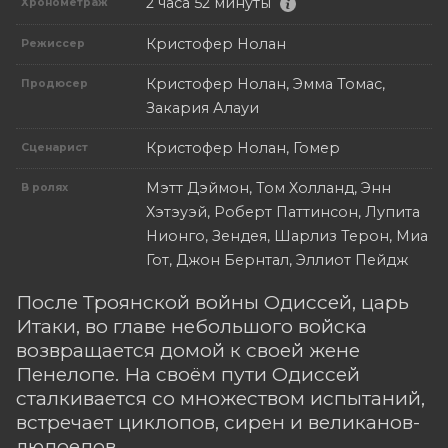
2 часа 52 минуты
Хронометраж
Кристофер Нолан
Режиссер
Кристофер Нолан, Эмма Томас,
Продюсер
Закария Алауи
Кристофер Нолан, Гомер
Сценарист
Мэтт Дэймон, Том Холланд, Энн
В ролях
Хэтэуэй, Роберт Паттинсон, Лупита
Нионго, Зендея, Шарлиз Терон, Миа
Гот, Джон Бернтал, Эллиот Пейдж
После Троянской войны Одиссей, царь
Итаки, во главе небольшого войска
возвращается домой к своей жене
Пенелопе. На своём пути Одиссей
сталкивается со множеством испытаний,
встречает циклопов, сирен и великанов-
людоедов.