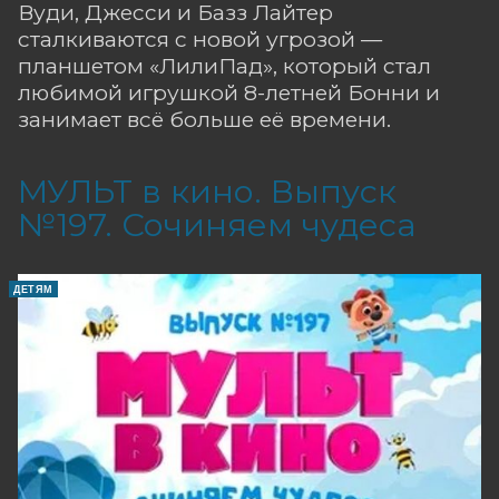
Вуди, Джесси и Базз Лайтер
сталкиваются с новой угрозой —
планшетом «ЛилиПад», который стал
любимой игрушкой 8-летней Бонни и
занимает всё больше её времени.
МУЛЬТ в кино. Выпуск
№197. Сочиняем чудеса
ДЕТЯМ