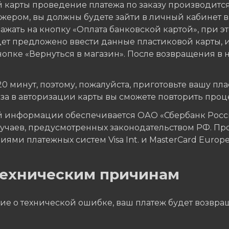
 карты проведение платежа по заказу производитс
ером, вы должны будете зайти в личный кабинет ва
жать на кнопку «Оплата банковской картой», при эт
дет предложено ввести данные пластиковой карты, 
опке «Вернуться в магазин». После возвращения в н
минут, поэтому, пожалуйста, приготовьте вашу плас
аза в авторизации карты вы сможете повторить проц
 информации обеспечивается ОАО «Сбербанк Росси
учаев, предусмотренных законодательством РФ. Пр
ями платежных систем Visa Int. и MasterCard Europe 
 техническим причинам
ие о технической ошибке, ваш платеж будет возвращ