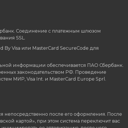
ербанк. Соединение с платежным шлюзом
ания SSL.
 By Visa или MasterCard SecureCode для
ьной информации обеспечивается ПАО Сбербанк.
ренных законодательством РФ. Проведение
м МИР, Visa Int. и MasterCard Europe Sprl.
я непосредственно после его оформления. После
вской картой», при этом система переключит вас
, инициировать ее авторизацию, после чего