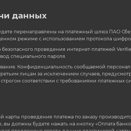
чи данных
 будете перенаправлены на платежный шлюз ПАО Сб
енном режиме с использованием протокола шифров
безопасного проведения интернет-платежей Verified
ввод специального пароля.
ование. Конфиденциальность сообщаемой персонал
третьим лицам за исключением случаев, предусмот
трогом соответствии с требованиями платежных систе
 карты проведение платежа по заказу производитс
 вы должны будете нажать на кнопку «Оплата банко
будет предложено ввести данные пластиковой карты