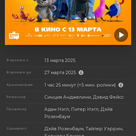
13 марта 2025
В прокате с
27 марта 2025
В прокате до
1 час 25 минут (+5 мин. ролики)
Хронометраж
Синция Анджелини, Дэвид Фейсс
Режиссер
Адам Нэгл, Питер Нэгл, Дэйв
Продюсер
Розенбаум
Дэйв Розенбаум, Тайлер Уэррин,
Сценарист