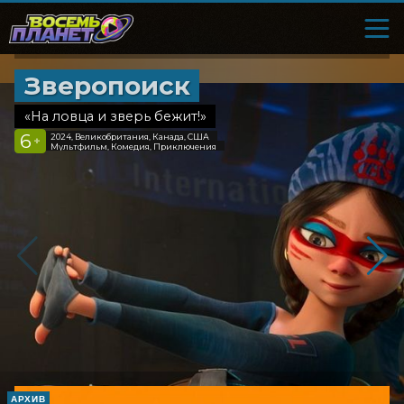
Зверопоиск
«На ловца и зверь бежит!»
6
2024, Великобритания, Канада, США
+
Мультфильм, Комедия, Приключения
АРХИВ