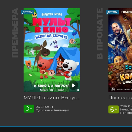
ПРЕМЬЕРА
В ПРОКАТЕ
ДЕТЯМ
ДЕТЯМ
МУЛЬТ в кино. Выпуск №198. Некогда скучать
2026, Ро
0
2026, Россия
6
+
+
Комедия
Мульфильм, Анимация
Приклю