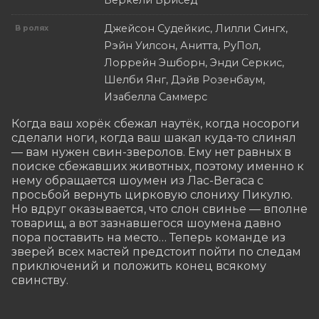
Беркели Брисед
Джейсон Судейкис, Лилли Сингх,
В ролях
Рэйн Уилсон, Анитта, РуПол,
Лоррейн Эшборн, Энди Серкис,
Шелби Янг, Дэйв Розенбаум,
Изабелла Саммерс
Когда ваш хорёк сбежал наутёк, когда носороги 
сделали ноги, когда ваш шакал куда-то слинял 
— вам нужен свин-зверолов. Ему нет равных в 
поиске сбежавших животных, поэтому именно к 
нему обращается шоумен из Лас-Вегаса с 
просьбой вернуть цирковую слониху Пикулю. 
Но вдруг оказывается, что слон свинье — вполне 
товарищ, а вот зазнавшегося шоумена давно 
пора поставить на место… Теперь команде из 
зверей всех мастей предстоит пойти по следам 
приключений и положить конец всякому 
свинству.