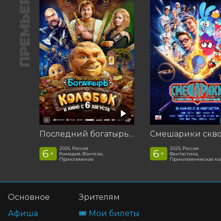
ПРЕМЬЕРА
Последний богатырь. Колобок
2026, Россия
2025, Россия
6
6
+
+
Комедия, Фэнтези,
Фантастика,
Приключения
Приключенческая к
Основное
Зрителям
Афиша
🎟️ Мои билеты