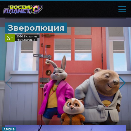
Зверолюция
6
2026, Испания
+
Мультфильм
АРХИВ