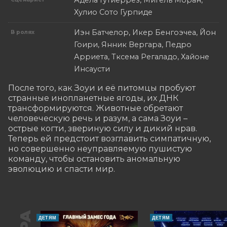
Адела Гутиеррез, Мигель Моран,
Хулио Сото Гурпиде
Иэн Батчелор, Икер Бенгоэчеа, Йон
В ролях
Гоири, Янник Вергара, Педро
Арриета, Тксема Регаладо, Хайоне
Инсаусти
После того, как Зоуи и её питомцы пробуют 
странные инопланетные ягоды, их ДНК 
трансформируются. Животные обретают 
человеческую речь и разум, а сама Зоуи – 
острые когти, звериную силу и дикий нрав. 
Теперь ей предстоит возглавить симпатичную, 
но совершенно неуправляемую пушистую 
команду, чтобы остановить аномальную 
эволюцию и спасти мир.
ДЕТЯМ
ДЕТЯМ