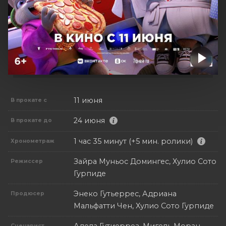
11 июня
В прокате с
24 июня
В прокате до
1 час 35 минут (+5 мин. ролики)
Хронометраж
Зайра Муньос Домингес, Хулио Сото
Режиссер
Гурпиде
Энеко Гутьеррес, Адриана
Продюсер
Мальфатти Чен, Хулио Сото Гурпиде
Сценарист