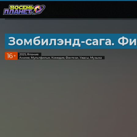
Зомбилэнд-сага. Ф
16
2025, Япония
+
Аниме, Мультфильм, Комедия, Фэнтези, Ужасы, Музыка