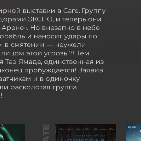
рной выставки в Саге. Группу 
орами ЭКСПО, и теперь они 
Арене». Но внезапно в небе 
орабль и наносит удары по 
 в смятении — неужели 
ицом этой угрозы?! Тем 
Таэ Ямада, единственная из 
аконец пробуждается! Заявив 
ватчикам и в одиночку 
и расколотая группа 
!