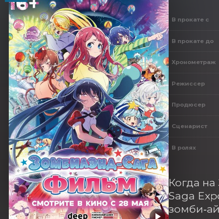
В прокате с
В прокате до
Хронометраж
Режиссер
Продюсер
Сценарист
В ролях
Когда на
Saga Exp
зомби‑ай