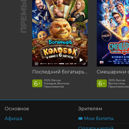
ПРЕМЬЕРА
Последний богатырь. Колобок
2026, Россия
2025, Россия
6
6
+
+
Комедия, Фэнтези,
Фантастика,
Приключения
Приключенчес
Основное
Зрителям
Афиша
🎟️ Мои билеты
Оплата картой