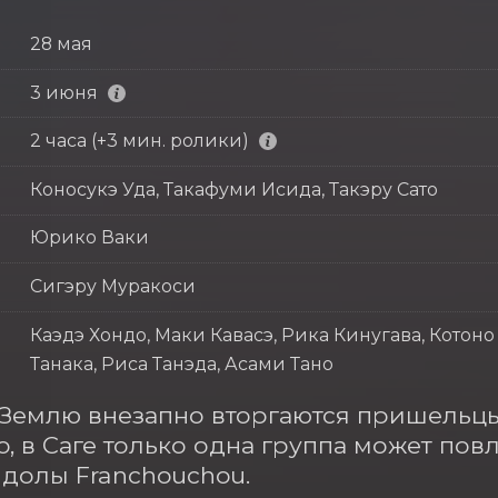
28 мая
3 июня
2 часа (+3 мин. ролики)
Коносукэ Уда, Такафуми Исида, Такэру Сато
Юрико Ваки
Сигэру Муракоси
Каэдэ Хондо, Маки Кавасэ, Рика Кинугава, Кото
Танака, Риса Танэда, Асами Тано
 Землю внезапно вторгаются пришельцы
o, в Саге только одна группа может пов
долы Franchouchou.
