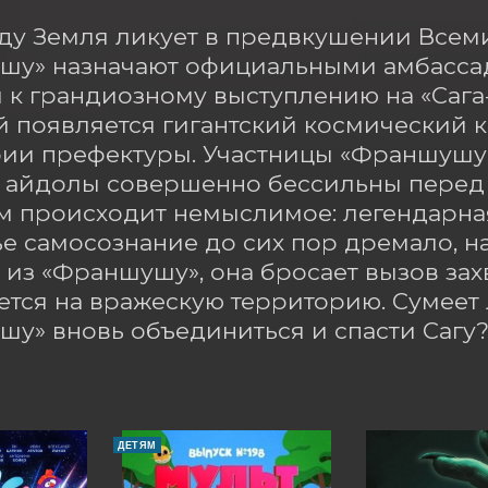
оду Земля ликует в предвкушении Всеми
у» назначают официальными амбассад
я к грандиозному выступлению на «Сага-
й появляется гигантский космический к
ии префектуры. Участницы «Франшушу»
айдолы совершенно бессильны перед л
 происходит немыслимое: легендарная 
ье самосознание до сих пор дремало, н
 из «Франшушу», она бросает вызов зах
тся на вражескую территорию. Сумеет л
у» вновь объединиться и спасти Сагу?
ДЕТЯМ