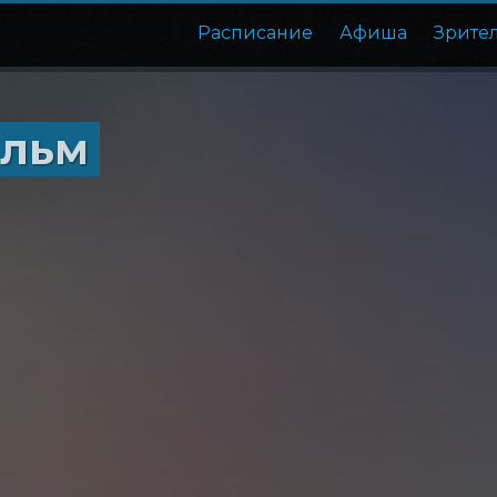
Расписание
Афиша
Зрите
ильм