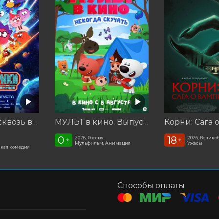
Смешарики сквозь вселенные
МУЛЬТ в кино. Выпуск №198. Некогда скучать
0
18
2026, Россия
2026, Велико
+
+
Мульфильм, Анимация
Ужасы
кая комедия
Способы оплаты