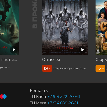
В ПРОКАТЕ
Корни: Сага о вампирах
Одиссея
Стар
18
12
британия
+
+
2026, Великобритания, США
Контакты
ТЦ Клён
+7 914 322-70-60
ТЦ Мега
+7 914 689-28-11