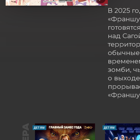
В 2025 г
«Франшуш
готовятс
над Саго
территор
обычные 
временем
зомби, ч
о выходе
прорывае
«Франшуш
ДЕТЯМ
ДЕТЯМ