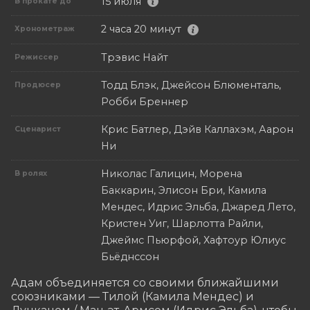
15 июля
В прокате до
2 часа 20 минут
Хронометраж
Трэвис Найт
Режиссер
Тодд Блэк, Джейсон Блюменталь,
Продюсер
Робби Бреннер
Крис Батлер, Дэйв Каллахэм, Аарон
Сценарист
Ни
Николас Галицин, Морена
В ролях
Баккарин, Элисон Бри, Камила
Мендес, Идрис Эльба, Джаред Лето,
Кристен Уиг, Шарлотта Райли,
Джеймс Пьюрфой, Хафтоур Юлиус
Бьёднссон
Адам объединяется со своими ближайшими 
союзниками — Тилой (Камила Мендес) и 