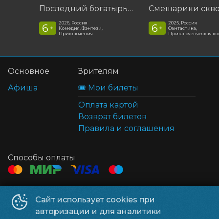
Последний богатырь. Колобок
2026, Россия
2025, Россия
6
6
+
+
Комедия, Фэнтези,
Фантастика,
Приключения
Приключенческая к
Основное
Зрителям
Афиша
🎟️ Мои билеты
Оплата картой
Возврат билетов
Правила и соглашения
Способы оплаты
Контакты
Сайт использует cookies при
ТЦ Клён
+7 914 322-70-60
авторизации и для аналитики