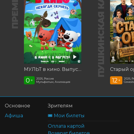
ПРЕМЬЕРА
ПУШКИНСКАЯ КАРТА
МУЛЬТ в кино. Выпуск №198. Некогда скучать
Старый о
0
12
2026, Россия
2026, 
+
+
Мульфильм, Анимация
Семей
Основное
Зрителям
Афиша
🎟️ Мои билеты
Оплата картой
Возврат билетов