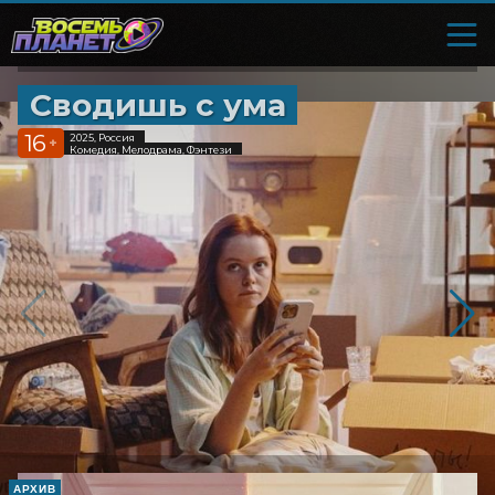
Сводишь с ума
16
2025, Россия
+
Комедия, Мелодрама, Фэнтези
АРХИВ