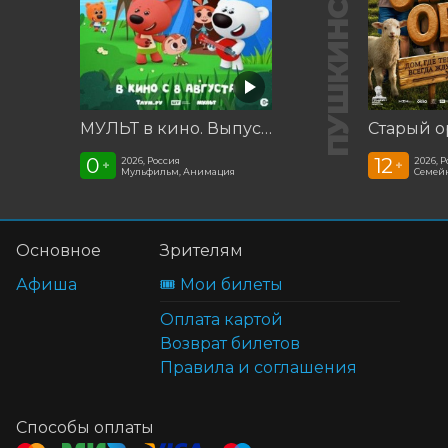
МУЛЬТ в кино. Выпуск №198. Некогда скучать
Старый о
0
12
2026, Россия
2026, 
+
+
Мульфильм, Анимация
Семей
Основное
Зрителям
Афиша
🎟️ Мои билеты
Оплата картой
Возврат билетов
Правила и соглашения
Способы оплаты