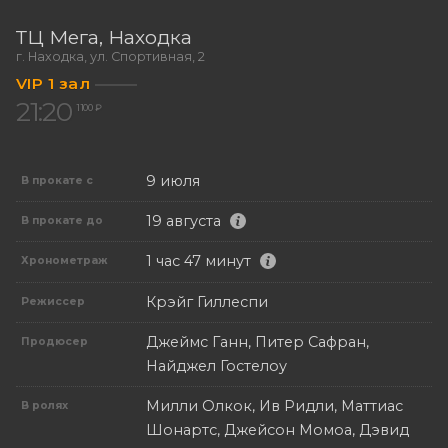
ТЦ Мега
Находка
г. Находка, ул. Спортивная, 2
VIP 1 зал
21:20
1 100 ₽
9 июля
В прокате с
19 августа
В прокате до
1 час 47 минут
Хронометраж
Крэйг Гиллеспи
Режиссер
Джеймс Ганн, Питер Сафран,
Продюсер
Найджел Гостелоу
Милли Олкок, Ив Ридли, Маттиас
В ролях
Шонартс, Джейсон Момоа, Дэвид