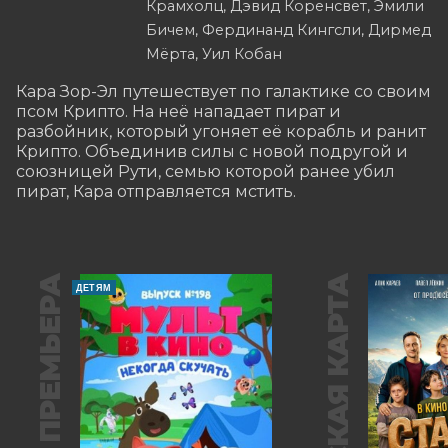
Крамхолц, Дэвид Коренсвет, Эмили
Бичем, Фердинанд Кингсли, Дирмед
Мёрта, Уил Кобан
Кара Зор-Эл путешествует по галактике со своим 
псом Крипто. На неё нападает пират и 
разбойник, который угоняет её корабль и ранит 
Крипто. Объединив силы с новой подругой и 
союзницей Рути, семью которой ранее убил 
пират, Кара отправляется мстить.
ПРЕМЬЕРА
ПУШКИНСКАЯ КАРТА
ДЕТЯМ