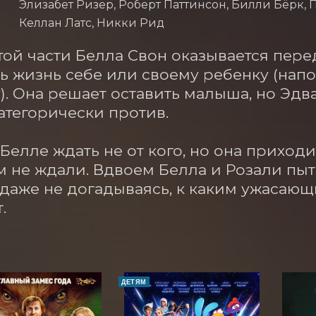
Элизабет Ризер, Роберт Паттинсон, Билли Бёрк, 
Келлан Латс, Никки Рид
той части Белла Свон оказывается пер
ь жизнь себе или своему ребенку (нап
). Она решает оставить малыша, но Эдв
атегорически против. 

елле ждать не от кого, но она приходит 
м не ждали. Вдвоем Белла и Розали пыт
даже не догадываясь, к каким ужасающ
.
ДЕТЯМ