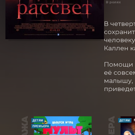
В ролях
В четвер
сохранит
человеку
Каллен к
Помощи Б
её совсе
малышу, 
приведет
ДЕТЯМ
ДЕТЯМ
ПРЕМЬЕРА