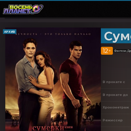
Суме
АРХИВ
12
+
Фэнтези, Д
В прокате с
В прокате до
Хронометраж
Режиссер