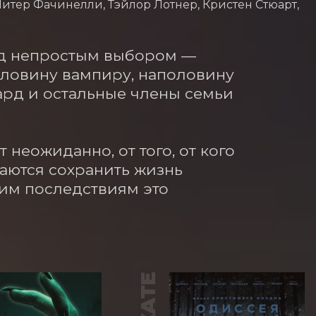
Питер Фачинелли, Тэйлор Лотнер, Кристен Стюарт,
ед непростым выбором — 
оловину вампиру, наполовину 
ард и остальные члены семьи 
неожиданно, от того, от кого 
аются сохранить жизнь 
им последствиям это 