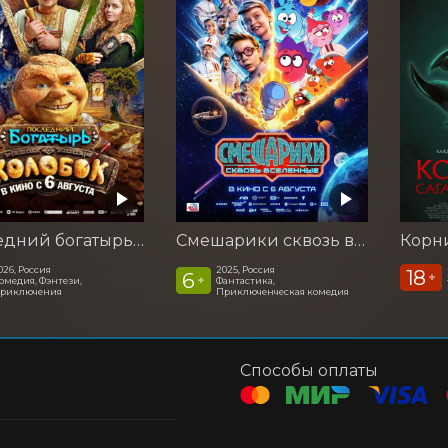
Последний богатырь. Колобок
Смешарики сквозь вселенные
026, Россия
2025, Россия
18
6
+
+
омедия, Фэнтези,
Фантастика,
риключения
Приключенческая комедия
Способы оплаты