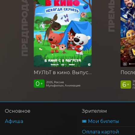
ПРЕДПРОДАЖА
ПРЕМЬЕРА
МУЛЬТ в кино. Выпуск №198. Некогда скучать
2
0
2026, Россия
6
+
+
К
Мульфильм, Анимация
П
Основное
Зрителям
Афиша
🎟️ Мои билеты
Оплата картой