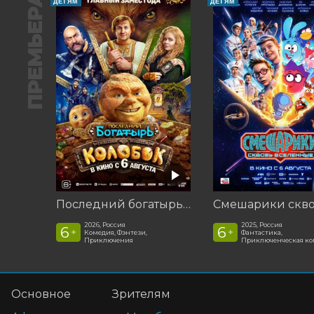
ПРЕМЬЕРА
ДЕТЯМ
ДЕТЯМ
Последний богатырь. Колобок
2026, Россия
2025, Россия
6
6
+
+
Комедия, Фэнтези,
Фантастика,
Приключения
Приключенческая к
Основное
Зрителям