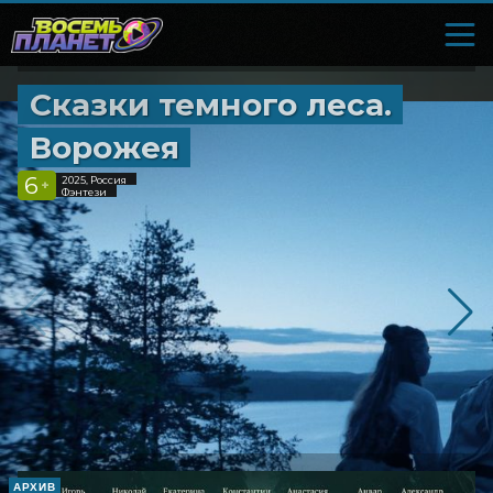
Сказки темного леса.
Ворожея
6
2025, Россия
+
Фэнтези
АРХИВ