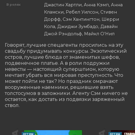
Джастин Хартли, Анна Кэмп, Анна
В ролях
Кламски, Ребел Уилсон, Стивен
Дорфф, Сэм Хантингтон, Шерри
Кола, Джиджи Зумбадо, Давайн
Джой Рэндольф, Майкл О’Нил
Говорят, лучшие спецагенты просились на эту 
свадьбу придумывать конкурсы. Экзотический 
остров, лучшие блюда от знаменитых шефов, 
подвенечное платье. А в роли подружки 
невесты — настоящий супершпион, которую 
мечтает убрать вся мировая преступность. Что 
может пойти не так? Но праздник омрачают 
вооруженные наемники, решившие взять 
толстосумов в заложники. Агенту Сэм ничего не 
остается, как достать из подвязки заряженный 
ствол.
ДЕТЯМ
ДЕТЯМ