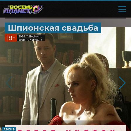
Шпионская свадьба
18
2025, США, Кипр
+
Боевик, Комедия
АРХИВ