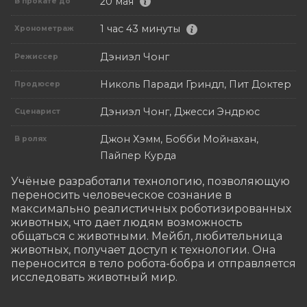
20 мая
В прокате до
1 час 43 минуты
Хронометраж
Дэниэл Чонг
Режиссер
Николь Паради Гриндл, Пит Доктер
Продюсер
Дэниэл Чонг, Джесси Эндрюс
Сценарист
Джон Хэмм, Бобби Мойнахан,
В ролях
Пайпер Курда
Учёные разработали технологию, позволяющую 
переносить человеческое сознание в 
максимально реалистичных роботизированных 
животных, что дает людям возможность 
общаться с животными. Мейбл, любительница 
животных, получает доступ к технологии. Она 
переносится в тело робота-бобра и отправляется 
исследовать животный мир.