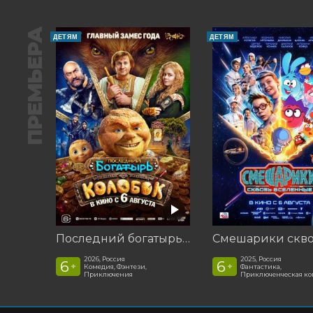
ПРЕМЬЕРА
ДЕТЯМ
ДЕТЯМ
Последний богатырь. Колобок
2026, Россия
2025, Россия
6
6
+
+
Комедия, Фэнтези,
Фантастика,
Приключения
Приключенческая к