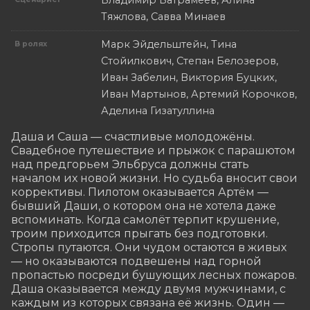
Тяжлова, Савва Минаев
Марк Эйдельштейн, Тина
В ролях
Стойилкович, Степан Белозеров,
Иван Забелин, Виктория Буцких,
Иван Мартынов, Артемий Корочков,
Аделина Гизатуллина
Даша и Саша — счастливые молодожёны. 
Свадебное путешествие и прыжок с парашютом 
над предгорьем Эльбруса должны стать 
началом их новой жизни. Но судьба вносит свои 
коррективы. Пилотом оказывается Артём — 
бывший Даши, о котором она не хотела даже 
вспоминать. Когда самолёт терпит крушение, 
троим приходится прыгать без подготовки. 
Стропы путаются. Они чудом остаются в живых 
— но оказываются подвешены над горной 
пропастью посреди бушующих лесных пожаров. 
Даша оказывается между двумя мужчинами, с 
каждым из которых связана её жизнь. Один — 