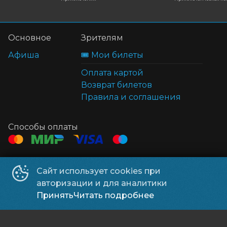
Основное
Зрителям
Афиша
🎟️ Мои билеты
Оплата картой
Возврат билетов
Правила и соглашения
Способы оплаты
Контакты
Сайт использует cookies при
ТЦ Клён
+7 914 322-70-60
авторизации и для аналитики
ТЦ Мега
+7 914 689-28-11
Принять
Читать подробнее
ООО УК «Находка Мега»
©
2026