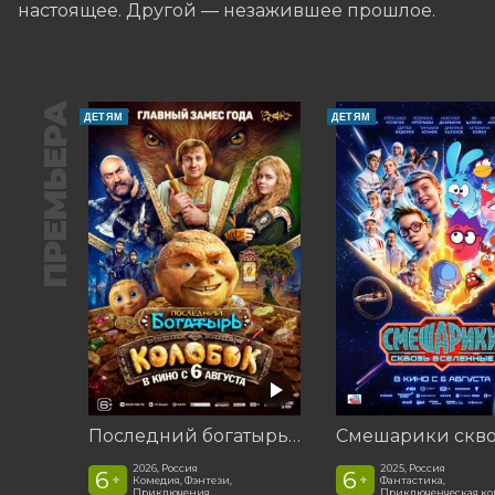
настоящее. Другой — незажившее прошлое.
ПРЕМЬЕРА
ДЕТЯМ
ДЕТЯМ
Последний богатырь. Колобок
2026, Россия
2025, Россия
6
6
+
+
Комедия, Фэнтези,
Фантастика,
Приключения
Приключенческая к