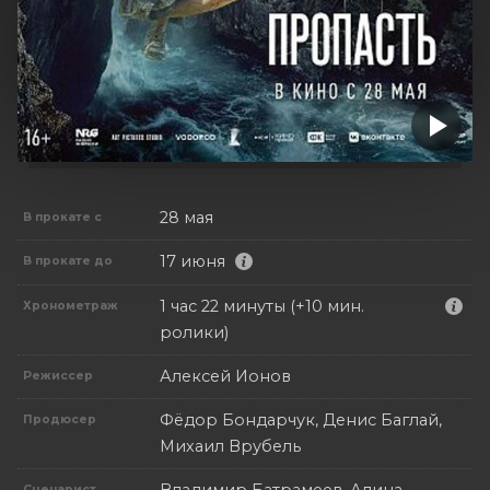
28 мая
В прокате с
17 июня
В прокате до
1 час 22 минуты (+10 мин.
Хронометраж
ролики)
Алексей Ионов
Режиссер
Фёдор Бондарчук, Денис Баглай,
Продюсер
Михаил Врубель
Владимир Батрамеев, Алина
Сценарист