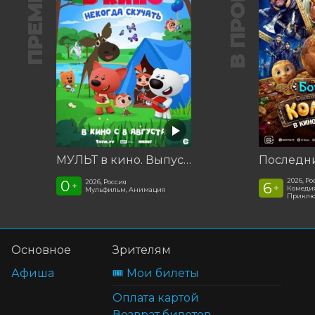
ПРЕМЬЕРА
В ПРОКАТЕ
МУЛЬТ в кино. Выпуск №198. Некогда скучать
2026, Ро
0
2026, Россия
6
+
+
Комедия
Мульфильм, Анимация
Приклю
Основное
Зрителям
Афиша
🎟️ Мои билеты
Оплата картой
Возврат билетов