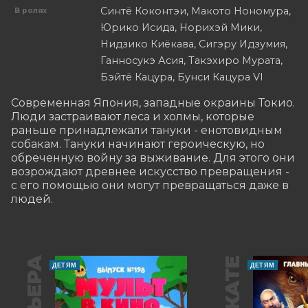
Синтё Коконтэи, Макото Нономура,
В ролях
Юрико Исида, Норихэй Мики,
Нидзико Киёкава, Сигэру Идзумия,
Ганносукэ Асия, Такэхиро Мурата,
Бэйтё Кацура, Бунси Кацура VI
Современная Япония, западные окраины Токио. 
Люди застраивают леса и холмы, которые 
раньше принадлежали тануки - енотовидным 
собакам. Тануки начинают героическую, но 
обреченную войну за выживание. Для этого они 
возрождают древнее искусство превращения - 
с его помощью они могут превращаться даже в 
людей.
ДЕТЯМ
ДЕТЯМ