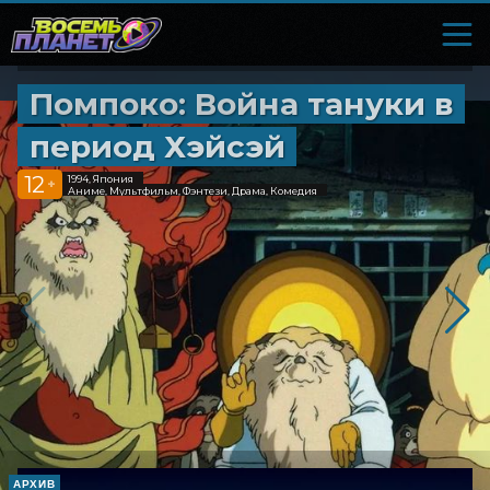
Помпоко: Война тануки в
период Хэйсэй
12
1994, Япония
+
Аниме, Мультфильм, Фэнтези, Драма, Комедия
АРХИВ