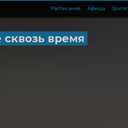
Расписание
Афиша
Зрите
 сквозь время