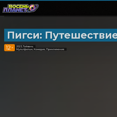
Пигси: Путешествие
12
2023, Тайвань
+
Мультфильм, Комедия, Приключения