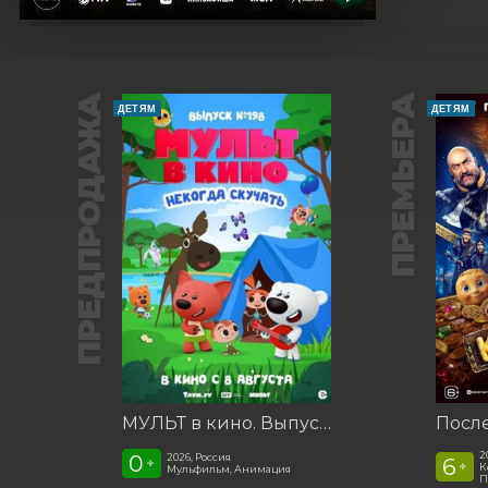
ПРЕДПРОДАЖА
ПРЕМЬЕРА
ДЕТЯМ
ДЕТЯМ
МУЛЬТ в кино. Выпуск №198. Некогда скучать
2
0
2026, Россия
6
+
+
К
Мульфильм, Анимация
П