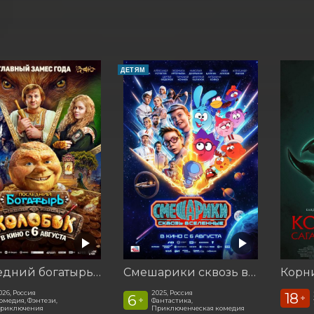
ДЕТЯМ
Последний богатырь. Колобок
Смешарики сквозь вселенные
026, Россия
2025, Россия
18
6
+
+
омедия, Фэнтези,
Фантастика,
риключения
Приключенческая комедия