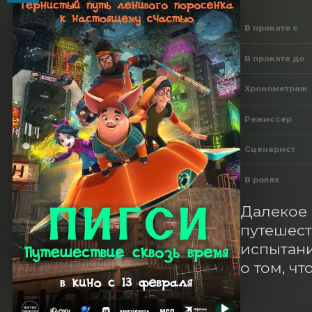
В прокате с
В прокате до
Хронометраж
Режиссер
Сценарист
В ролях
Далекое 
путешест
испытани
о том, ч