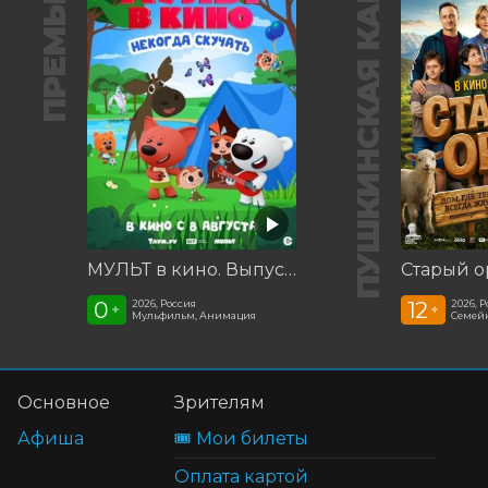
ПРЕМЬЕРА
ПУШКИНСКАЯ КАРТА
МУЛЬТ в кино. Выпуск №198. Некогда скучать
Старый о
0
12
2026, Россия
2026, 
+
+
Мульфильм, Анимация
Семей
Основное
Зрителям
Афиша
🎟️ Мои билеты
Оплата картой