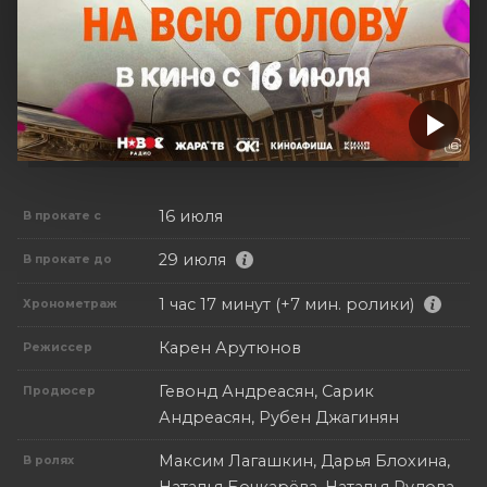
16 июля
В прокате с
29 июля
В прокате до
1 час 17 минут (+7 мин. ролики)
Хронометраж
Карен Арутюнов
Режиссер
Гевонд Андреасян, Сарик
Продюсер
Андреасян, Рубен Джагинян
Максим Лагашкин, Дарья Блохина,
В ролях