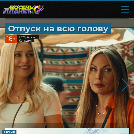
Отпуск на всю голову
16
2026, Россия
+
Комедия
АРХИВ