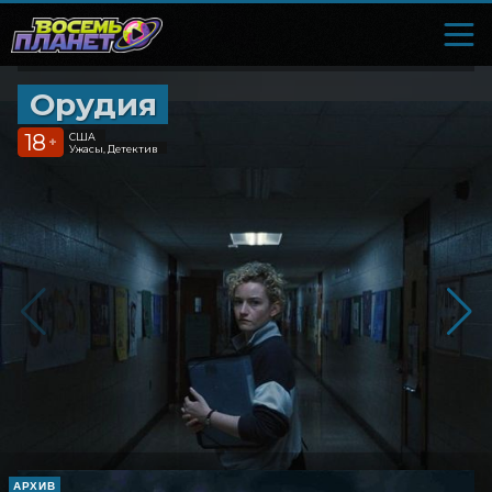
Орудия
18
США
+
Ужасы, Детектив
АРХИВ