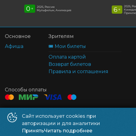
2026, Ро
0
2026, Россия
6
+
+
Комедия
Мульфильм, Анимация
Приклю
Основное
Зрителям
Афиша
🎟️ Мои билеты
Оплата картой
Возврат билетов
Правила и соглашения
Способы оплаты
Контакты
Сайт использует cookies при
ТЦ Клён
+7 914 322-70-60
авторизации и для аналитики
ТЦ Мега
+7 914 689-28-11
Принять
Читать подробнее