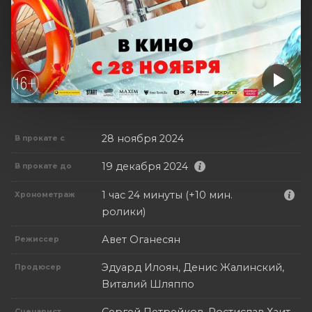
28 ноября 2024
В прокате с
19 декабря 2024
В прокате до
1 час 24 минуты (+10 мин.
Хронометраж
ролики)
Авет Оганесян
Режиссер
Эдуард Илоян, Денис Жалинский,
Продюсер
Виталий Шляппо
Сергей Петрейков, Ростислав Хаит,
Сценарист