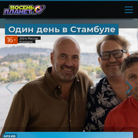
Один день в Стамбуле
16
2024, Россия
+
Комедия
АРХИВ