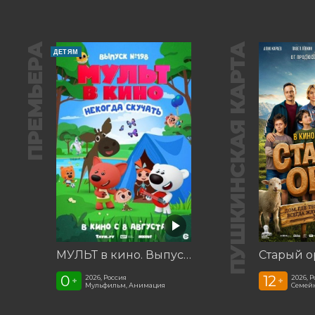
ПРЕМЬЕРА
ПУШКИНСКАЯ КАРТА
ДЕТЯМ
МУЛЬТ в кино. Выпуск №198. Некогда скучать
Старый о
0
12
2026, Россия
2026, 
+
+
Мульфильм, Анимация
Семей