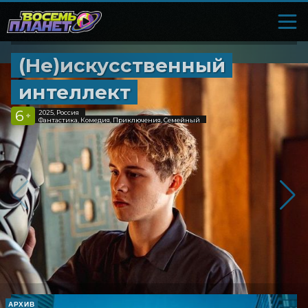
(Не)искусственный
интеллект
6
2025, Россия
+
Фантастика, Комедия, Приключения, Семейный
АРХИВ