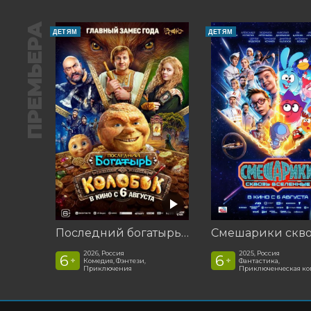
ПРЕМЬЕРА
ДЕТЯМ
ДЕТЯМ
Последний богатырь. Колобок
2026, Россия
2025, Россия
6
6
+
+
Комедия, Фэнтези,
Фантастика,
Приключения
Приключенческая к