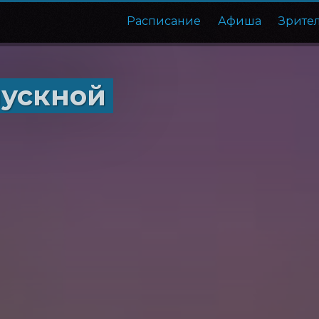
Расписание
Афиша
Зрите
пускной