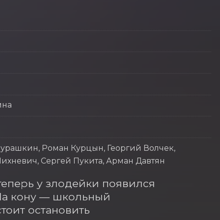
ина
урашкин, Роман Курцын, Георгий Волчек,
ихневич, Сергей Пукита, Арман Давтян
теперь у злодейки появился 
а кону — школьный 
оит остановить 