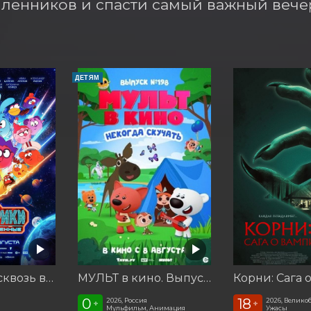
енников и спасти самый важный вечер
ДЕТЯМ
Смешарики сквозь вселенные
МУЛЬТ в кино. Выпуск №198. Некогда скучать
0
18
2026, Россия
2026, Велико
+
+
Мульфильм, Анимация
Ужасы