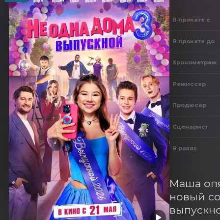
В прокате с
В прокате до
Хронометраж
Режиссер
Продюсер
Сценарист
В ролях
Маша опя
новый со
выпускно