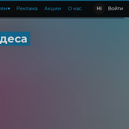
лям
Реклама
Акции
О нас
Войти
удеса