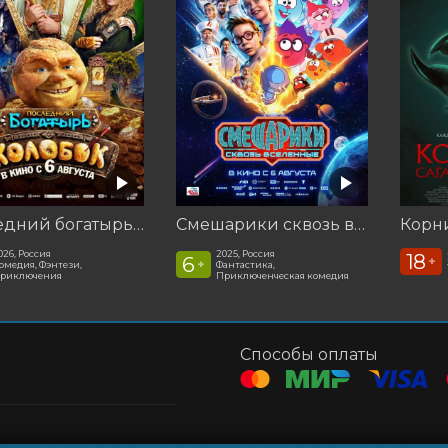
Последний богатырь. Колобок
Смешарики сквозь вселенные
026, Россия
2025, Россия
18
6
+
+
омедия, Фэнтези,
Фантастика,
риключения
Приключенческая комедия
Способы оплаты