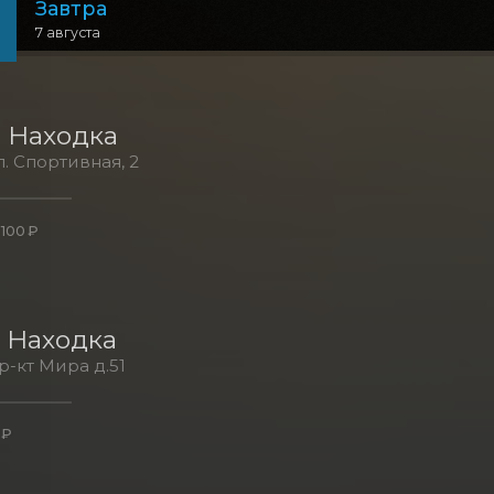
Завтра
7 августа
Находка
л. Спортивная, 2
 100 ₽
Находка
пр-кт Мира д.51
 ₽