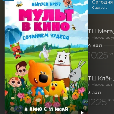
Сегодня
6 августа
ТЦ Мега
г. Находка, у
4 Зал
10:25
от
ТЦ Клён
г. Находка, 
3 зал
12:25
100