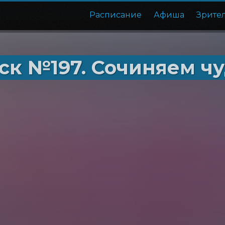
Расписание
Афиша
Зрите
ск №197. Сочиняем ч