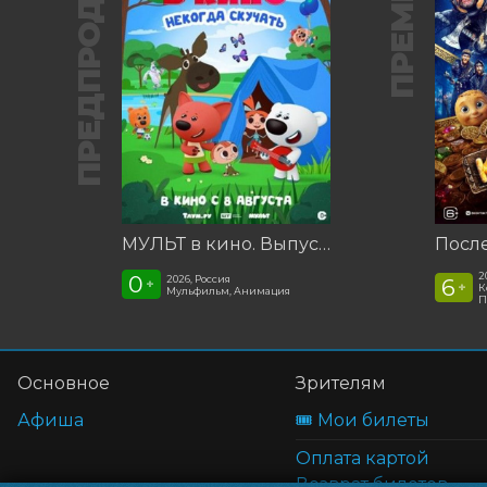
ПРЕДПРОДАЖА
ПРЕМЬЕРА
МУЛЬТ в кино. Выпуск №198. Некогда скучать
2
0
2026, Россия
6
+
+
К
Мульфильм, Анимация
П
Основное
Зрителям
Афиша
🎟️ Мои билеты
Оплата картой
Возврат билетов