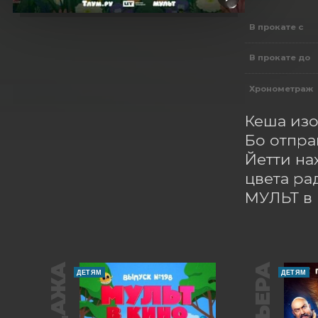
В прокате с
В прокате до
Хронометраж
Кеша изо
Бо отпра
Йетти на
цвета ра
МУЛЬТ в 
ДЕТЯМ
ДЕТЯМ