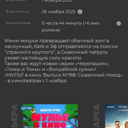
1 ноября 2025
В прокате с
28 ноября 2025
В прокате до
0 часов 44 минуты (+6 мин.
Хронометраж
ролики)
Мини-мишки превращают обычный зонт в 
нескучный, Катя и Эф отправляются на поиски 
“странного круглого”, а Сказочный патруль 
узнает настоящую силу красоты.

Также вас ждут новые серии «Черепашек», 
«Тимы и Томы» и «Волшебной кухни»!

«МУЛЬТ в кино. Выпуск №188. Сказочный поход» 
- в кинотеатрах с 1 ноября.
ДЕТЯМ