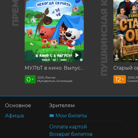
ПРЕМЬЕРА
ПУШКИНСКАЯ КАРТА
МУЛЬТ в кино. Выпуск №198. Некогда скучать
Старый о
0
12
2026, Россия
2026, 
+
+
Мульфильм, Анимация
Семей
Основное
Зрителям
Афиша
🎟️ Мои билеты
Оплата картой
Возврат билетов