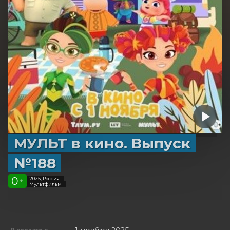
МУЛЬТ в кино. Выпуск
№188
0
2025, Россия
+
Мультфильм