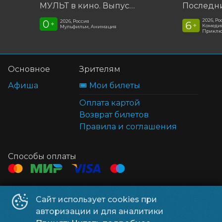
МУЛЬТ в кино. Выпуск №198. Некогда скучать
2026, Ро
0
2026, Россия
6
+
+
Комедия
Мульфильм, Анимация
Приклю
Основное
Зрителям
Афиша
🎟️ Мои билеты
Оплата картой
Возврат билетов
Правила и соглашения
Способы оплаты
Контакты
Сайт использует cookies при
ТЦ Клён
+7 914 322-70-60
авторизации и для аналитики
ТЦ Мега
+7 914 689-28-11