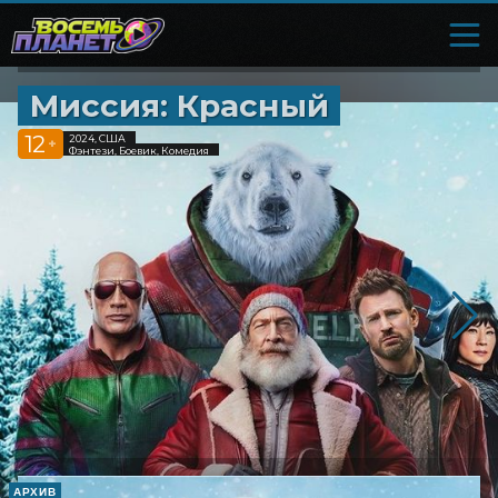
Миссия: Красный
12
2024, США
+
Фэнтези, Боевик, Комедия
АРХИВ