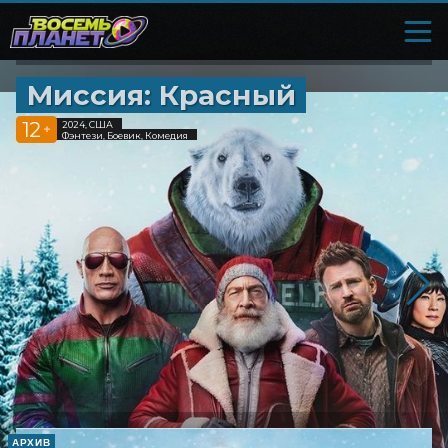
Миссия: Красный
12
2024, США
+
Фэнтези, Боевик, Комедия
АРХИВ