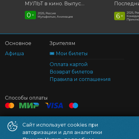
МУЛЬТ в кино. Выпуск №198. Некогда скучать
2026, Ро
0
2026, Россия
6
+
+
Комедия
Мульфильм, Анимация
Приклю
Основное
Зрителям
Афиша
🎟️ Мои билеты
Оплата картой
Возврат билетов
Правила и соглашения
Способы оплаты
Контакты
Сайт использует cookies при
ТЦ Клён
+7 914 322-70-60
авторизации и для аналитики
ТЦ Мега
+7 914 689-28-11