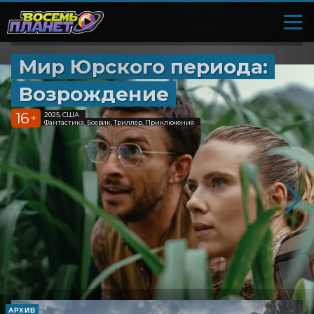
Мир Юрского периода:
Возрождение
16
2025, США
+
Фантастика, Боевик, Триллер, Приключения
АРХИВ