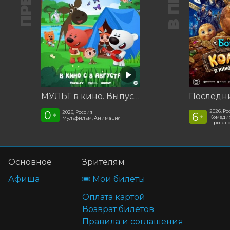
МУЛЬТ в кино. Выпуск №198. Некогда скучать
2026, Ро
0
2026, Россия
6
+
+
Комедия
Мульфильм, Анимация
Приклю
Основное
Зрителям
Афиша
🎟️ Мои билеты
Оплата картой
Возврат билетов
Правила и соглашения