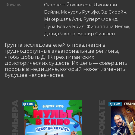
Скарлетт Йоханссон, Джонатан
В ролях
Бейли, Мануэль Рульфо, Эд Скрейн,
Махершала Али, Руперт Френд,
Луна Блэйз Бойд, Филиппина Вельж,
Дэвид Яконо, Бешир Сильвен
Группа исследователей отправляется в 
труднодоступные экваториальные регионы, 
чтобы добыть ДНК трёх гигантских 
доисторических существ. Их цель — совершить 
прорыв в медицине, который может изменить 
будущее человечества.
ПРЕМЬЕРА
В ПРОКАТЕ
ДЕТЯМ
ДЕТЯМ