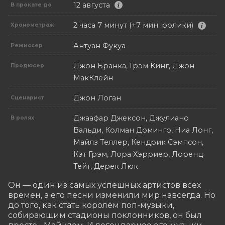
12 августа
В прокате до
2 часа 7 минут (+7 мин. ролики)
Хронометраж
Антуан Фукуа
Режиссер
Джон Бранка, Грэм Кинг, Джон
Продюсер
МакКлейн
Джон Логан
Сценарист
Джаафар Джексон, Джулиано
В ролях
Вальди, Колман Доминго, Ниа Лонг,
Майлз Теллер, Кендрик Сэмпсон,
Кэт Грэм, Лора Хэрриер, Лоренц
Тейт, Дерек Люк
Он — один из самых успешных артистов всех 
времен, а его песни изменили мир навсегда. Но 
до того, как стать королём поп-музыки, 
собирающим стадионы поклонников, он был 