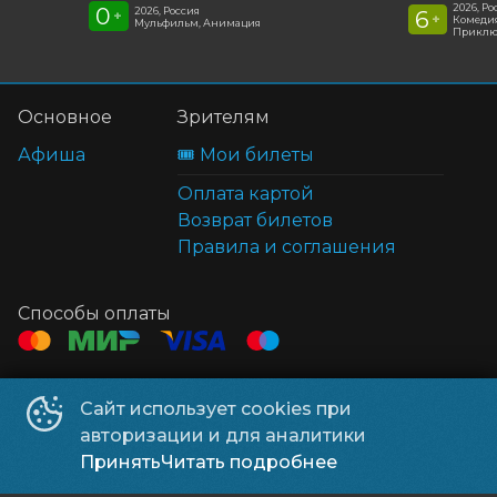
2026, Ро
0
2026, Россия
6
+
+
Комедия
Мульфильм, Анимация
Приклю
Основное
Зрителям
Афиша
🎟️ Мои билеты
Оплата картой
Возврат билетов
Правила и соглашения
Способы оплаты
Контакты
Сайт использует cookies при
ТЦ Клён
+7 914 322-70-60
авторизации и для аналитики
ТЦ Мега
+7 914 689-28-11
Принять
Читать подробнее