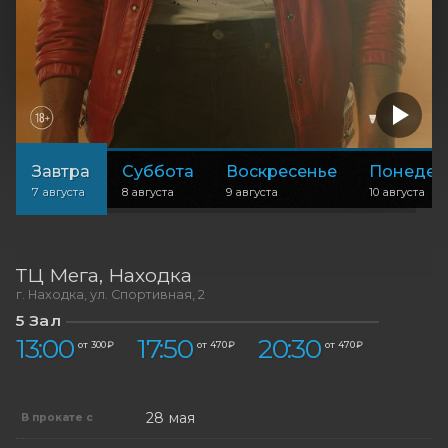
Завтра
Суббота
Воскресенье
Понедел
7 августа
8 августа
9 августа
10 августа
ТЦ Мега
Находка
г. Находка, ул. Спортивная, 2
5 Зал
13:00
17:50
20:30
от 300 ₽
от 470 ₽
от 470 ₽
28 мая
В прокате с