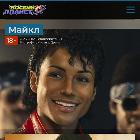
Майкл
18
2026, США, Великобритания
+
Биография, Музыка, Драма