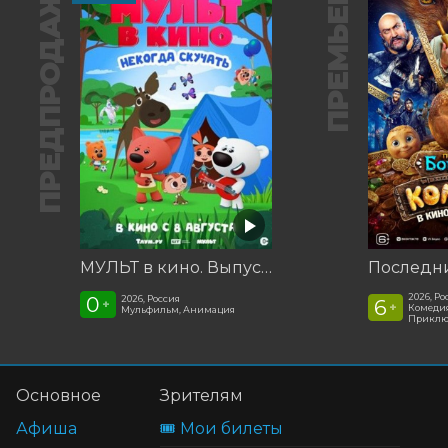
ПРЕДПРОДАЖА
ПРЕМЬЕРА
МУЛЬТ в кино. Выпуск №198. Некогда скучать
2026, Ро
0
2026, Россия
6
+
+
Комедия
Мульфильм, Анимация
Приклю
Основное
Зрителям
Афиша
🎟️ Мои билеты