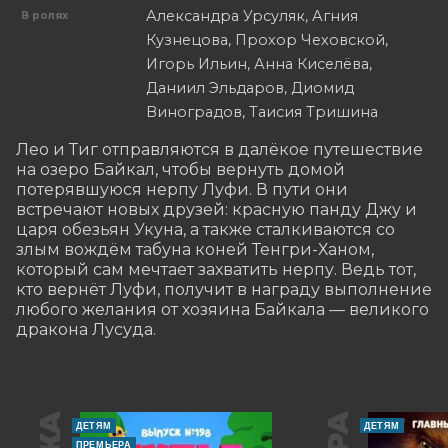
Александра Урсуляк, Агния
В ролях
Кузнецова, Прохор Чеховской,
Игорь Ильин, Анна Киселёва,
Даниил Эльдаров, Диомид
Виноградов, Таисия Тришина
Лео и Тиг отправляются в далёкое путешествие 
на озеро Байкал, чтобы вернуть домой 
потерявшуюся нерпу Луфи. В пути они 
встречают новых друзей: красную панду Джу и 
царя обезьян Укуна, а также сталкиваются со 
злым вождём табуна коней Тенгри-Ханом, 
который сам мечтает захватить нерпу. Ведь тот, 
кто вернёт Луфи, получит в награду выполнение 
любого желания от хозяина Байкала — великого 
дракона Лусуда.
ДЕТЯМ
ДЕТЯМ
ПРЕМЬЕРА