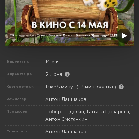
14 мая
В прокате с
3 июня
В прокате до
1 час 5 минут (+3 мин. ролики)
Хронометраж
Антон Ланшаков
Режиссер
Роберт Гндолян, Татьяна Цыварева,
Продюсер
Антон Сметанкин
Антон Ланшаков
Сценарист