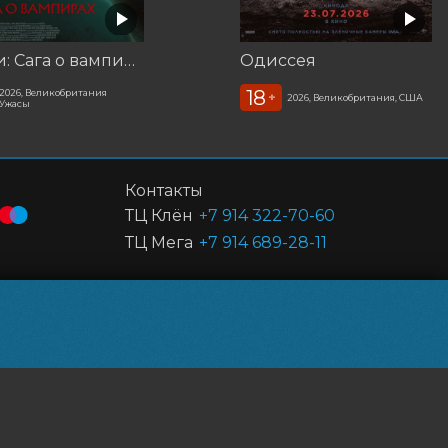
Корни: Сага о вампирах
Одиссея
18
2026, Великобритания
+
2026, Великобритания, США
Ужасы
Контакты
ТЦ Клён
+7 914 322-70-60
ТЦ Мега
+7 914 689-28-11
Powered by
p24.app