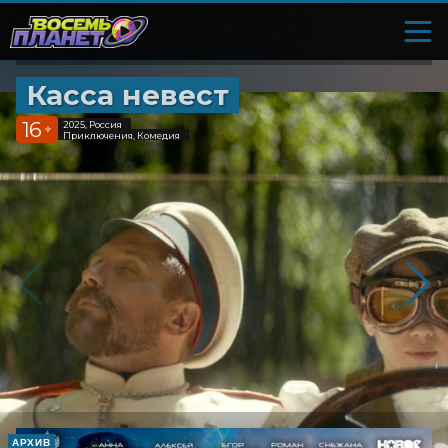
Касса невест
16
2025, Россия
+
Приключения, Комедия
АРХИВ