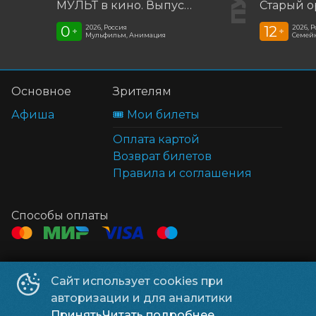
МУЛЬТ в кино. Выпуск №198. Некогда скучать
Старый о
0
12
2026, Россия
2026, 
+
+
Мульфильм, Анимация
Семей
Основное
Зрителям
Афиша
🎟️ Мои билеты
Оплата картой
Возврат билетов
Правила и соглашения
Способы оплаты
Контакты
Сайт использует cookies при
ТЦ Клён
+7 914 322-70-60
авторизации и для аналитики
ТЦ Мега
+7 914 689-28-11
Принять
Читать подробнее