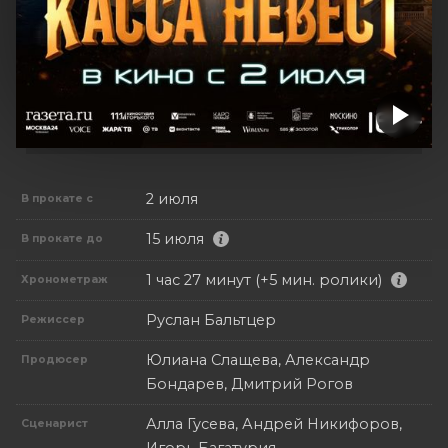
2 июля
В прокате с
15 июля
В прокате до
1 час 27 минут (+5 мин. ролики)
Хронометраж
Руслан Бальтцер
Режиссер
Юлиана Слащева, Александр
Продюсер
Бондарев, Дмитрий Рогов
Алла Гусева, Андрей Никифоров,
Сценарист