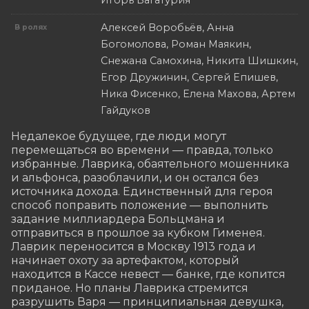
Игорь Багатурия
Алексей Воробьёв, Анна
В ролях
Богомолова, Роман Маякин,
Снежана Самохина, Никита Шишкин,
Егор Дружинин, Сергей Епишев,
Ника Фисенко, Елена Махова, Артем
Гайдуков
Недалекое будущее, где люди могут 
перемещаться во времени — правда, только 
избранные. Лаврика, обаятельного мошенника 
и альфонса, разоблачили, и он остался без 
источника дохода. Единственный для героя 
способ поправить положение — выполнить 
задание миллиардера Больцмана и 
отправиться в прошлое за кубком Гименея. 
Лаврик переносится в Москву 1913 года и 
начинает охоту за артефактом, который 
находится в Кассе невест — банке, где копится 
приданое. Но планы Лаврика стремится 
разрушить Варя — принципиальная девушка, 