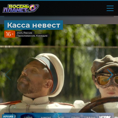
Касса невест
16
2025, Россия
+
Приключения, Комедия
АРХИВ