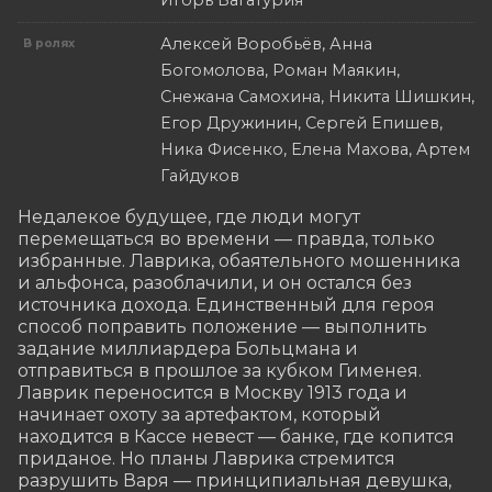
Игорь Багатурия
Алексей Воробьёв, Анна
В ролях
Богомолова, Роман Маякин,
Снежана Самохина, Никита Шишкин,
Егор Дружинин, Сергей Епишев,
Ника Фисенко, Елена Махова, Артем
Гайдуков
Недалекое будущее, где люди могут 
перемещаться во времени — правда, только 
избранные. Лаврика, обаятельного мошенника 
и альфонса, разоблачили, и он остался без 
источника дохода. Единственный для героя 
способ поправить положение — выполнить 
задание миллиардера Больцмана и 
отправиться в прошлое за кубком Гименея. 
Лаврик переносится в Москву 1913 года и 
начинает охоту за артефактом, который 
находится в Кассе невест — банке, где копится 
приданое. Но планы Лаврика стремится 
разрушить Варя — принципиальная девушка, 