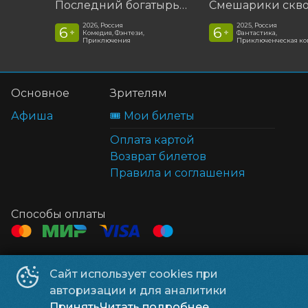
Последний богатырь. Колобок
2026, Россия
2025, Россия
6
6
+
+
Комедия, Фэнтези,
Фантастика,
Приключения
Приключенческая к
Основное
Зрителям
Афиша
🎟️ Мои билеты
Оплата картой
Возврат билетов
Правила и соглашения
Способы оплаты
Контакты
Сайт использует cookies при
ТЦ Клён
+7 914 322-70-60
авторизации и для аналитики
ТЦ Мега
+7 914 689-28-11
Принять
Читать подробнее