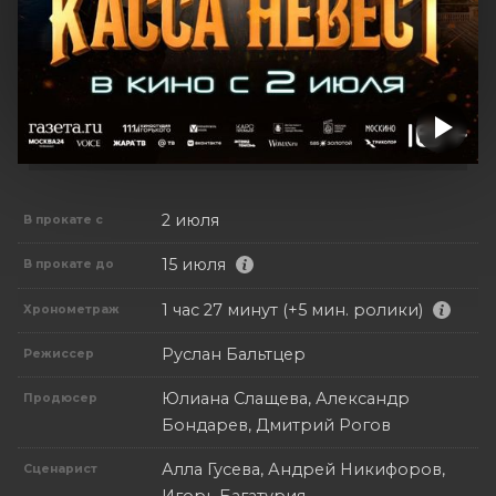
2 июля
В прокате с
15 июля
В прокате до
1 час 27 минут (+5 мин. ролики)
Хронометраж
Руслан Бальтцер
Режиссер
Юлиана Слащева, Александр
Продюсер
Бондарев, Дмитрий Рогов
Алла Гусева, Андрей Никифоров,
Сценарист