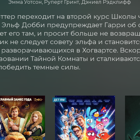
Эмма Уотсон, Руперт Гринт, Дэниел Рэдклифф
ттер переходит на второй курс Школы 
. Эльф Добби предупреждает Гарри об о
т его там, и просит больше не возвращ
к не следует совету эльфа и становитс
 разворачивающихся в Хогвартсе. Вскоре
вовании Тайной Комнаты и сталкиваютс
победить темные силы.
ДЕТЯМ