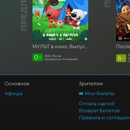
МУЛЬТ в кино. Выпуск №198. Некогда скучать
2
0
2026, Россия
6
+
+
К
Мульфильм, Анимация
П
Основное
Зрителям
Афиша
🎟️ Мои билеты
Оплата картой
Возврат билетов
Правила и соглаше