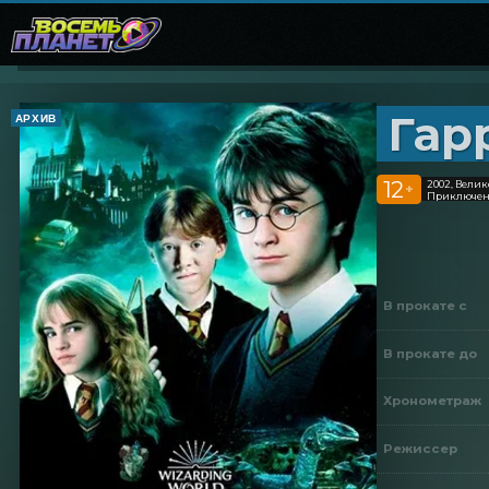
Гар
АРХИВ
12
2002, Вели
+
Приключен
В прокате с
В прокате до
Хронометраж
Режиссер