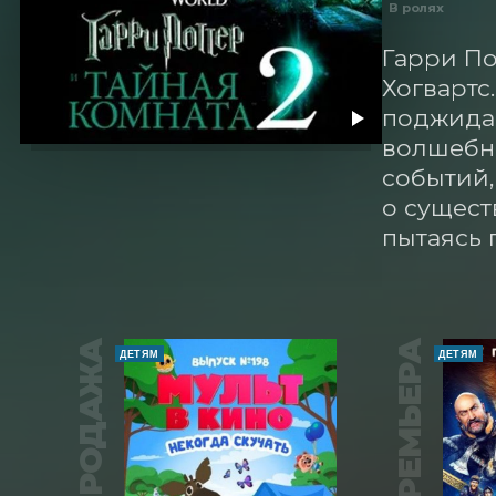
В ролях
Гарри По
Хогвартс
поджидае
волшебни
событий,
о сущест
пытаясь 
ПРЕДПРОДАЖА
ПРЕМЬЕРА
ДЕТЯМ
ДЕТЯМ