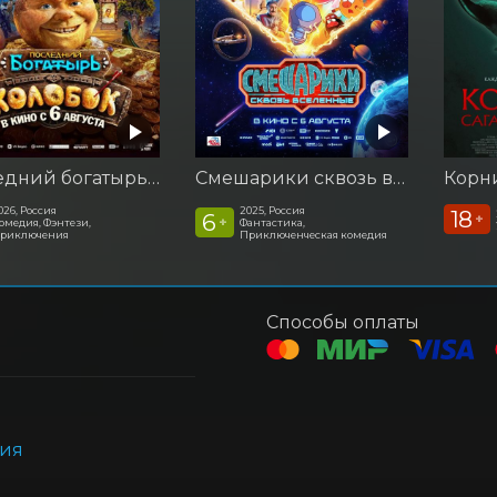
Последний богатырь. Колобок
Смешарики сквозь вселенные
026, Россия
2025, Россия
18
6
+
+
омедия, Фэнтези,
Фантастика,
риключения
Приключенческая комедия
Способы оплаты
ния