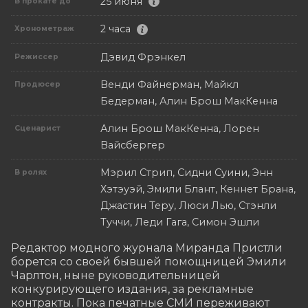
25 июня
В прокате до
2 часа
Хронометраж
Дэвид Фрэнкел
Режиссер
Венди Файнерман, Майкл
Продюсер
Бедерман, Алин Брош МакКенна
Алин Брош МакКенна, Лорен
Сценарист
Вайсбергер
Мэрил Стрип, Сидни Суини, Энн
В ролях
Хэтэуэй, Эмили Блант, Кеннет Брана,
Джастин Теру, Люси Лью, Стэнли
Туччи, Леди Гага, Симон Эшли
Редактор модного журнала Миранда Пристли 
борется со своей бывшей помощницей Эмили 
Чарлтон, ныне руководительницей 
конкурирующего издания, за рекламные 
контракты. Пока печатные СМИ переживают 