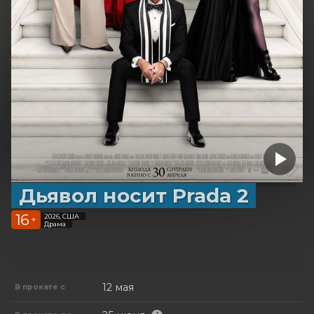
Дьявол носит Prada 2
16
2026, США
+
Драма
12 мая
В прокате с