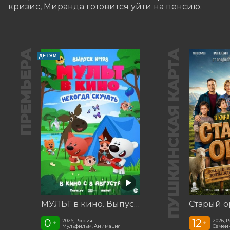
кризис, Миранда готовится уйти на пенсию.
ПРЕМЬЕРА
ПУШКИНСКАЯ КАРТА
ДЕТЯМ
МУЛЬТ в кино. Выпуск №198. Некогда скучать
Старый о
0
12
2026, Россия
2026, 
+
+
Мульфильм, Анимация
Семей