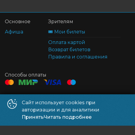
Основное
Зрителям
Афиша
🎟️ Мои билеты
Оплата картой
Возврат билетов
Правила и соглашения
Способы оплаты
Контакты
Сайт использует cookies при
ТЦ Клён
+7 914 322-70-60
авторизации и для аналитики
ТЦ Мега
+7 914 689-28-11
Принять
Читать подробнее
ООО УК «Находка Мега»
©
2026