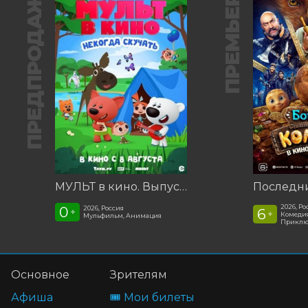
ПРЕДПРОДАЖА
ПРЕМЬЕРА
МУЛЬТ в кино. Выпуск №198. Некогда скучать
2026, Ро
0
2026, Россия
6
+
+
Комедия
Мульфильм, Анимация
Приклю
Основное
Зрителям
Афиша
🎟️ Мои билеты