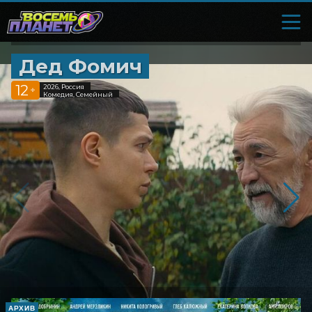
Дед Фомич
12
2026, Россия
+
Комедия, Семейный
АРХИВ