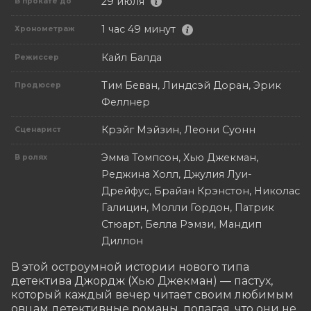
29 июля
В прокате до
1 час 49 минут
Хронометраж
Кайл Балда
Режиссер
Тим Беван, Линдсэй Доран, Эрик
Продюсер
Феллнер
Крэйг Мэйзин, Леони Суонн
Сценарист
Эмма Томпсон, Хью Джекман,
В ролях
Реджина Холл, Джулия Луи-
Дрейфус, Брайан Крэнстон, Николас
Галицин, Молли Гордон, Патрик
Стюарт, Белла Рэмзи, Мандип
Диллон
В этой остроумной истории нового типа 
детектива Джордж (Хью Джекман) — пастух, 
который каждый вечер читает своим любимым 
овцам детективные романы, полагая, что они не 