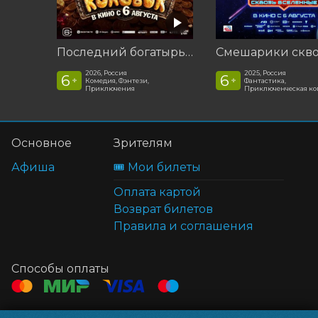
Последний богатырь. Колобок
2026, Россия
2025, Россия
6
6
+
+
Комедия, Фэнтези,
Фантастика,
Приключения
Приключенческая к
Основное
Зрителям
Афиша
🎟️ Мои билеты
Оплата картой
Возврат билетов
Правила и соглашения
Способы оплаты