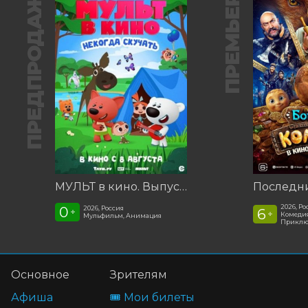
ПРЕДПРОДАЖА
ПРЕМЬЕРА
МУЛЬТ в кино. Выпуск №198. Некогда скучать
2026, Ро
0
2026, Россия
6
+
+
Комедия
Мульфильм, Анимация
Приклю
Основное
Зрителям
Афиша
🎟️ Мои билеты