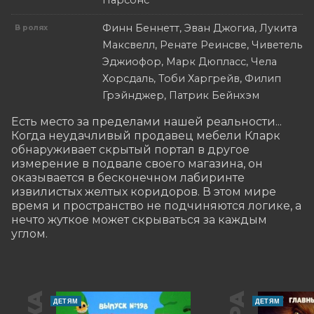
Парсонс
Финн Беннетт, Эван Джогиа, Лукита
В ролях
Максвелл, Ренате Реинсве, Чиветель
Эджиофор, Марк Дюпласс, Чела
Хорсдаль, Тоби Харгрейв, Филип
Грэйнджер, Патрик Бейнхэм
Есть место за пределами нашей реальности... 
Когда неудачливый продавец мебели Кларк 
обнаруживает скрытый портал в другое 
измерение в подвале своего магазина, он 
оказывается в бесконечном лабиринте 
извилистых желтых коридоров. В этом мире 
время и пространство не подчиняются логике, а 
нечто жуткое может скрываться за каждым 
углом.
ДЕТЯМ
ДЕТЯМ