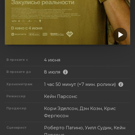
4 июня
В прокате с
8 июля
В прокате до
1 час 50 минут (+7 мин. ролики)
Хронометраж
Кейн Парсонс
Режиссер
Кори Эделсон, Дэн Коэн, Крис
Продюсер
Фергюсон
Роберто Патино, Уилл Судик, Кейн
Сценарист