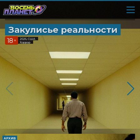
Закулисье реальности
18
2026, США
+
Хоррор
АРХИВ