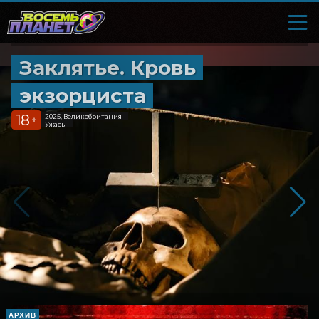
Заклятье. Кровь
экзорциста
18
2025, Великобритания
+
Ужасы
АРХИВ