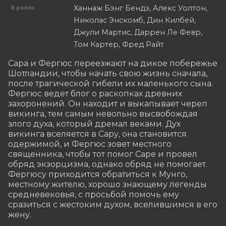
Ханнаж Бэнг Бендз, Алекс Уолтон,
В ролях
Николас Энскомб, Дин Килбей,
Джули Мартис, Даррен Ле Февр,
Том Картер, Фред Райт
Сара и Фергюс переезжают на дикое побережье 
Шотландии, чтобы начать свою жизнь сначала, 
после трагической гибели их маленького сына. 
Фергюс ведет блог о раскопках древних 
захоронений. Он находит и выкапывает череп 
викинга, тем самым невольно высвобождая 
злого духа, который дремал веками. Дух 
викинга вселяется в Сару, она становится 
одержимой, и Фергюс зовет местного 
священника, чтобы тот помог Саре и провел 
обряд экзорцизма, однако обряд не помогает. 
Фергюсу приходится обратиться к Мунго, 
местному жителю, хорошо знающему легенды 
средневековья, с просьбой помочь ему 
сразиться с жестоким духом, вселившимся в его 
жену.