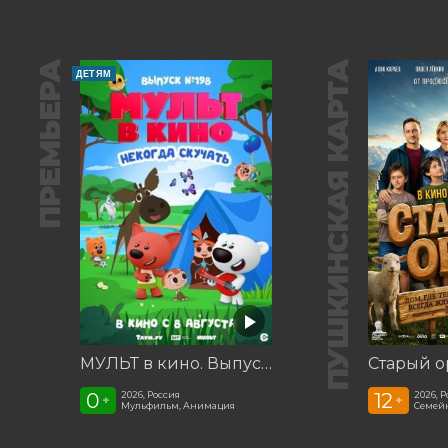
ПРЕМЬЕРА
ПУШКИНСКАЯ КАРТА
ДЕТЯМ
МУЛЬТ в кино. Выпуск №198. Некогда скучать
Старый о
0
12
2026, Россия
2026, 
+
+
Мульфильм, Анимация
Семей