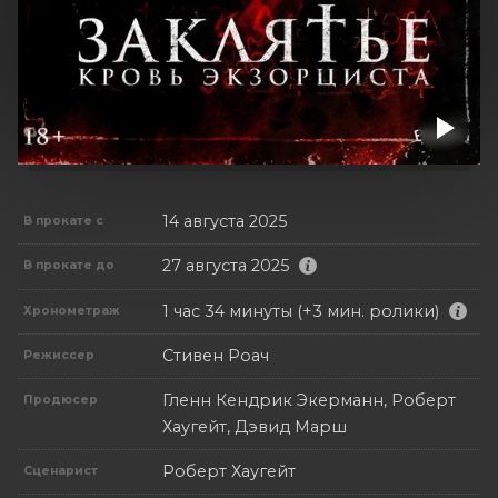
14 августа 2025
В прокате с
27 августа 2025
В прокате до
1 час 34 минуты (+3 мин. ролики)
Хронометраж
Стивен Роач
Режиссер
Гленн Кендрик Экерманн, Роберт
Продюсер
Хаугейт, Дэвид Марш
Роберт Хаугейт
Сценарист