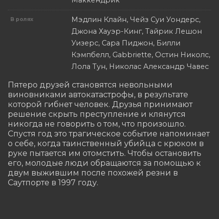
Маккендрик
Мэдлин Клайн, Чейз Суи Уондерс,
В ролях
Джона Хауэр-Кинг, Тайрик Лешон
Уизерс, Сара Пиджон, Билли
Кэмпбелл, Gabbriette, Остин Николс,
Лола Тун, Николас Александр Чавес
Пятеро друзей становятся невольными 
виновниками автокатастрофы, в результате 
которой гибнет человек. Друзья принимают 
решение скрыть преступление и клянутся 
никогда не говорить о том, что произошло. 
Спустя год это трагическое событие напоминает 
о себе, когда таинственный убийца с крюком в 
руке пытается им отомстить. Чтобы остановить 
его, молодые люди обращаются за помощью к 
двум выжившим после похожей резни в 
Саутпорте в 1997 году.