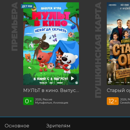
ПРЕМЬЕРА
ПУШКИНСКАЯ КАРТА
ДЕТЯМ
МУЛЬТ в кино. Выпуск №198. Некогда скучать
Старый о
0
12
2026, Россия
2026, 
+
+
Мульфильм, Анимация
Семей
Основное
Зрителям