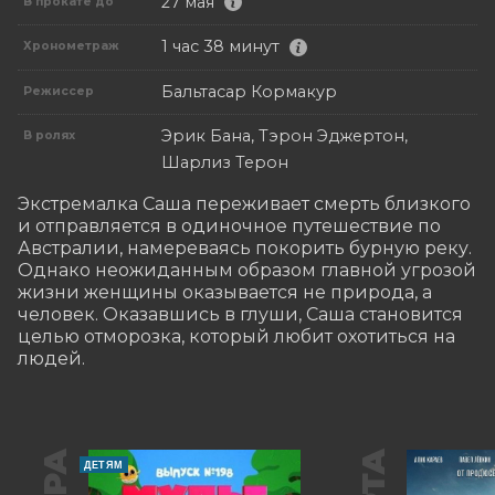
27 мая
В прокате до
1 час 38 минут
Хронометраж
Бальтасар Кормакур
Режиссер
Эрик Бана, Тэрон Эджертон,
В ролях
Шарлиз Терон
Экстремалка Саша переживает смерть близкого 
и отправляется в одиночное путешествие по 
Австралии, намереваясь покорить бурную реку. 
Однако неожиданным образом главной угрозой 
жизни женщины оказывается не природа, а 
человек. Оказавшись в глуши, Саша становится 
целью отморозка, который любит охотиться на 
людей.
ДЕТЯМ