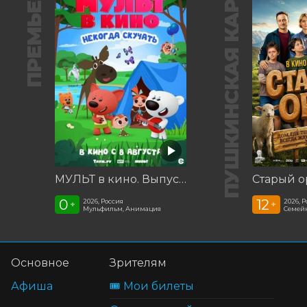
ПРЕМЬЕРА
ПУШКИНСКАЯ КАРТА
МУЛЬТ в кино. Выпуск №198. Некогда скучать
Старый о
0
12
2026, Россия
2026, 
+
+
Мульфильм, Анимация
Семей
Основное
Зрителям
Афиша
🎟️ Мои билеты