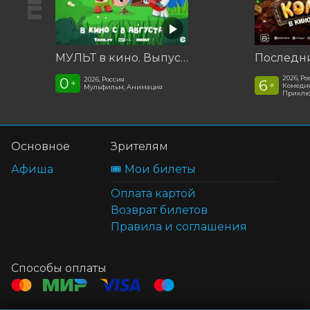
МУЛЬТ в кино. Выпуск №198. Некогда скучать
2026, Ро
0
2026, Россия
6
+
+
Комедия
Мульфильм, Анимация
Приклю
Основное
Зрителям
Афиша
🎟️ Мои билеты
Оплата картой
Возврат билетов
Правила и соглашения
Способы оплаты