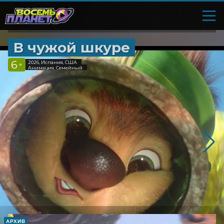
В чужой шкуре
6
2026, Испания, США
+
Анимация, Семейный
АРХИВ