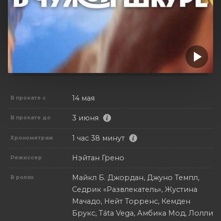
14 мая
В прокате с
3 июня
В прокате до
1 час 38 минут
Хронометраж
Нэйтан Грено
Режиссер
Майкл Б. Джордан, Джуно Темпл,
В ролях
Седрик «Развлекатель», Жустина
Мачадо, Нейт Торренс, Кемден
Брукс, Táta Vega, Амбика Мод, Лолли