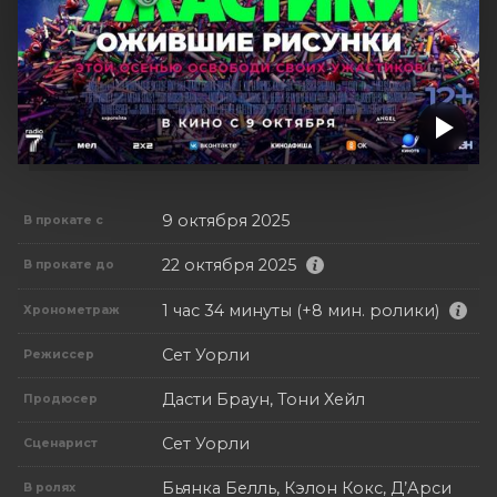
9 октября 2025
В прокате с
22 октября 2025
В прокате до
1 час 34 минуты (+8 мин. ролики)
Хронометраж
Сет Уорли
Режиссер
Дасти Браун, Тони Хейл
Продюсер
Сет Уорли
Сценарист
Бьянка Белль, Кэлон Кокс, Д’Арси
В ролях