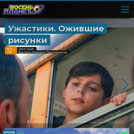
Ужастики. Ожившие
рисунки
12
2024, США
+
Фэнтези, Комедия, Приключения
АРХИВ