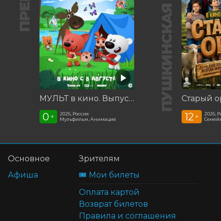
ПУШКИНСКАЯ КАРТА
МУЛЬТ в кино. Выпуск №198. Некогда скучать
Старый о
0
12
2026, Россия
2026, 
+
+
Мульфильм, Анимация
Семей
Основное
Зрителям
Афиша
🎟️ Мои билеты
Оплата картой
Возврат билетов
Правила и соглашения