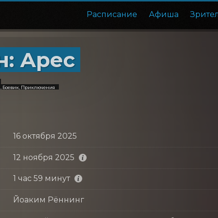
Расписание
Афиша
Зрите
н: Арес
, Боевик, Приключения
16 октября 2025
12 ноября 2025
1 час 59 минут
Йоаким Рённинг