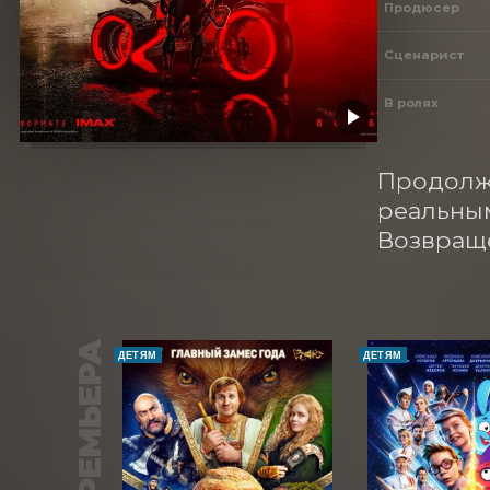
Продюсер
Сценарист
В ролях
Продолже
реальным
Возвраще
ПРЕМЬЕРА
ДЕТЯМ
ДЕТЯМ