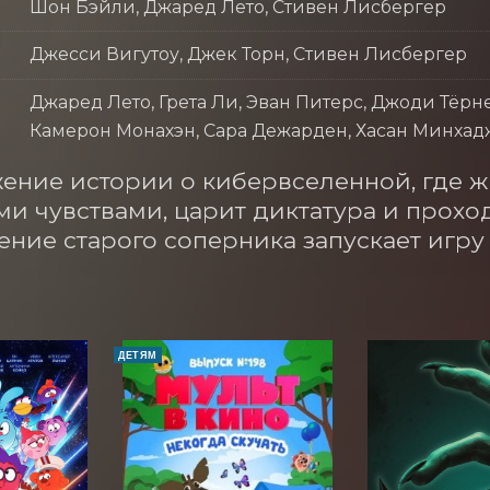
Шон Бэйли, Джаред Лето, Стивен Лисбергер
Джесси Вигутоу, Джек Торн, Стивен Лисбергер
Джаред Лето, Грета Ли, Эван Питерс, Джоди Тё
Камерон Монахэн, Сара Дежарден, Хасан Минхадж
ние истории о кибервселенной, где жи
и чувствами, царит диктатура и проход
ние старого соперника запускает игру
ДЕТЯМ