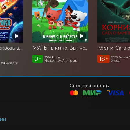
Смешарики сквозь вселенные
МУЛЬТ в кино. Выпуск №198. Некогда скучать
0
18
2026, Россия
2026, Велико
+
+
Мульфильм, Анимация
Ужасы
кая комедия
Способы оплаты
ния