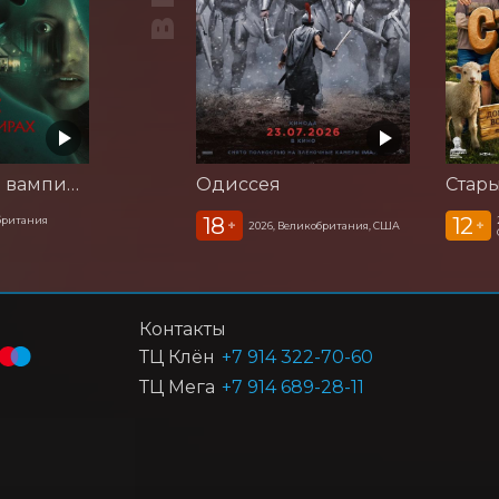
Корни: Сага о вампирах
Одиссея
Стар
18
12
британия
+
+
2026, Великобритания, США
Контакты
ТЦ Клён
+7 914 322-70-60
ТЦ Мега
+7 914 689-28-11