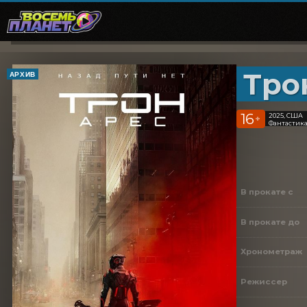
Тро
АРХИВ
16
2025, США
+
Фантастика
В прокате с
В прокате до
Хронометраж
Режиссер