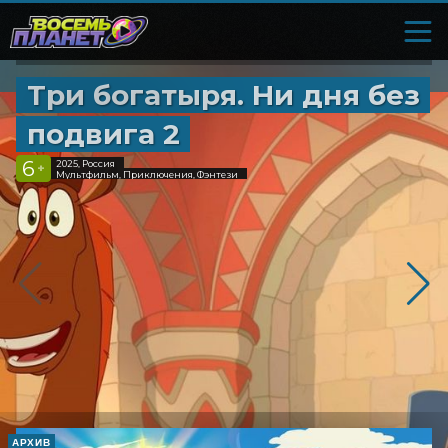
Три богатыря. Ни дня без
подвига 2
6
2025, Россия
+
Мультфильм, Приключения, Фэнтези
АРХИВ