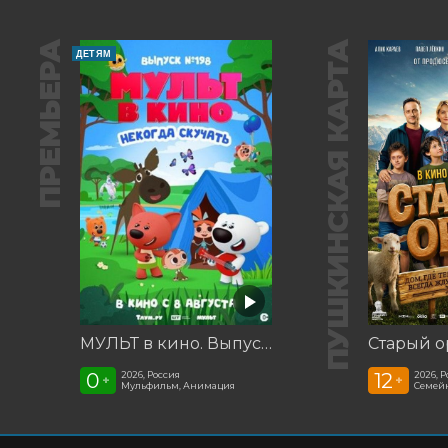
ПРЕМЬЕРА
ПУШКИНСКАЯ КАРТА
ДЕТЯМ
МУЛЬТ в кино. Выпуск №198. Некогда скучать
Старый о
0
12
2026, Россия
2026, 
+
+
Мульфильм, Анимация
Семей