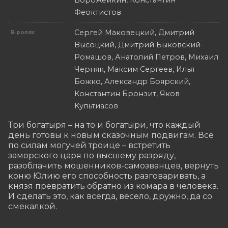
Ворожейкин, Константин
Феоктистов
Сергей Маковецкий, Дмитрий
В ролях
Высоцкий, Дмитрий Быковский-
Ромашов, Анатолий Петров, Михаил
Черняк, Максим Сергеев, Илья
Божко, Александр Боярский,
Константин Бронзит, Яков
Культиасов
Три богатыря – на то и богатыри, что каждый 
день готовы к новым сказочным подвигам. Всё 
по силам могучей троице – встретить 
заморского царя по высшему разряду, 
разоблачить мошенников-самозванцев, вернуть 
коню Юлию его способность разговаривать, а 
князя превратить обратно из комара в человека. 
И сделать это, как всегда, весело, дружно, да со 
смекалкой.