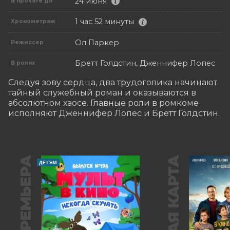
24 июня
В прокате до
1 час 52 минуты
Хронометраж
Ол Паркер
Режиссер
Бретт Голдстин, Дженнифер Лопес
В ролях
Следуя зову сердца, два трудоголика начинают 
тайный служебный роман и оказываются в 
абсолютном хаосе. Главные роли в ромкоме 
исполняют Дженнифер Лопес и Бретт Голдстин.
ПРЕМЬЕРА
ДЕТЯМ