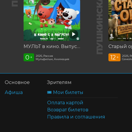
ПУШКИНСКАЯ КАРТА
МУЛЬТ в кино. Выпуск №198. Некогда скучать
Старый о
0
12
2026, Россия
2026, 
+
+
Мульфильм, Анимация
Семей
Основное
Зрителям
Афиша
🎟️ Мои билеты
Оплата картой
Возврат билетов
Правила и соглашения