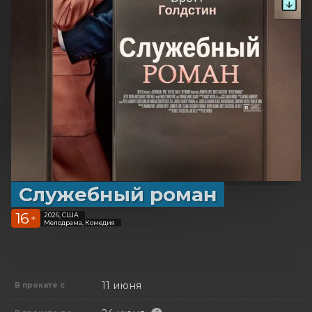
Служебный роман
16
2026, США
+
Мелодрама, Комедия
11 июня
В прокате с