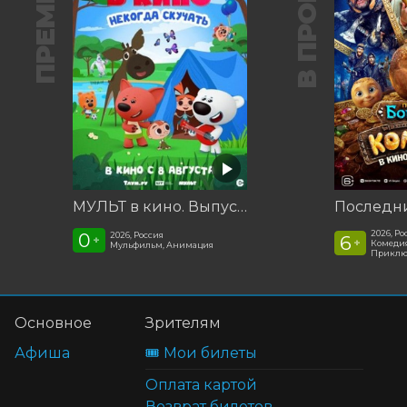
ПРЕМЬЕРА
В ПРОКАТЕ
МУЛЬТ в кино. Выпуск №198. Некогда скучать
2026, Ро
0
2026, Россия
6
+
+
Комедия
Мульфильм, Анимация
Приклю
Основное
Зрителям
Афиша
🎟️ Мои билеты
Оплата картой
Возврат билетов