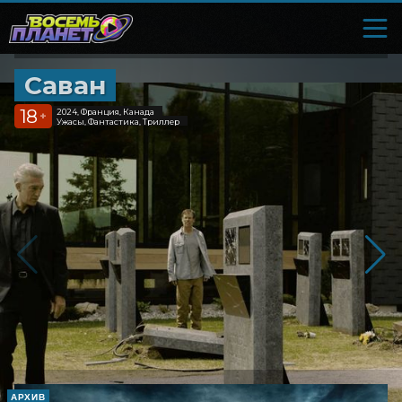
Саван
18
2024, Франция, Канада
+
Ужасы, Фантастика, Триллер
АРХИВ