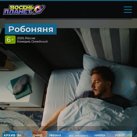
Робоняня
6
2026, Россия
+
Комедия, Семейный
АРХИВ