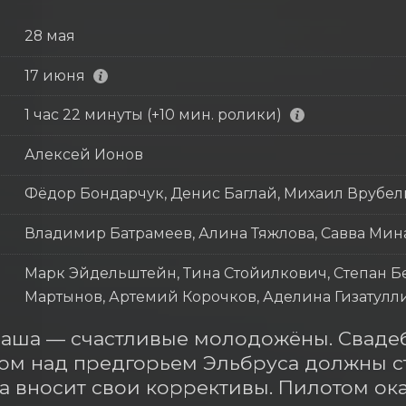
28 мая
17 июня
1 час 22 минуты (+10 мин. ролики)
Алексей Ионов
Фёдор Бондарчук, Денис Баглай, Михаил Врубел
Владимир Батрамеев, Алина Тяжлова, Савва Мин
Марк Эйдельштейн, Тина Стойилкович, Степан Бе
Мартынов, Артемий Корочков, Аделина Гизатулл
аша — счастливые молодожёны. Свадеб
м над предгорьем Эльбруса должны ста
а вносит свои коррективы. Пилотом ок