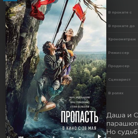
В прокате с
В прокате до
Хронометраж
Режиссер
Продюсер
Сценарист
В ролях
Даша и С
парашюто
Но судьб