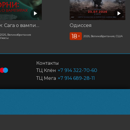
Корни: Сага о вампирах
Одиссея
18
2026, Великобритания
+
2026, Великобритания, США
Ужасы
Контакты
ТЦ Клён
+7 914 322-70-60
ТЦ Мега
+7 914 689-28-11
Powered by
p24.app