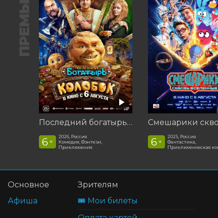
ПРЕМЬЕРА
Последний богатырь. Колобок
2026, Россия
2025, Россия
6
6
+
+
Комедия, Фэнтези,
Фантастика,
Приключения
Приключенческая к
Основное
Зрителям
Афиша
🎟️ Мои билеты
Оплата картой