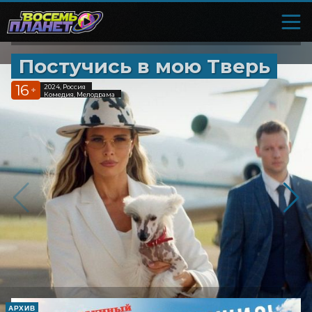
Постучись в мою Тверь
16
2024, Россия
+
Комедия, Мелодрама
АРХИВ