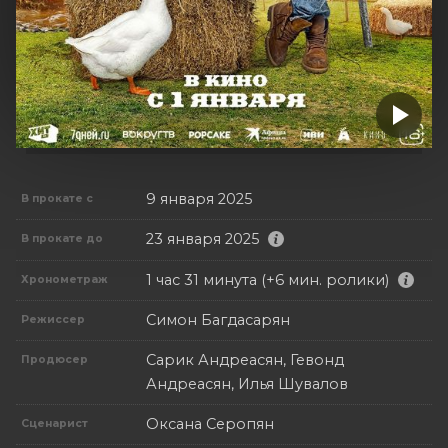
9 января 2025
В прокате с
23 января 2025
В прокате до
1 час 31 минута (+6 мин. ролики)
Хронометраж
Симон Багдасарян
Режиссер
Сарик Андреасян, Гевонд
Продюсер
Андреасян, Илья Шувалов
Оксана Серопян
Сценарист