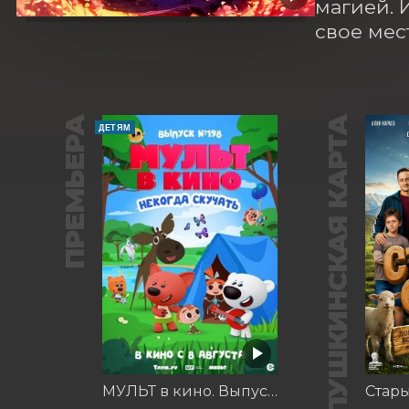
магией. 
свое мес
ПРЕМЬЕРА
ПУШКИНСКАЯ КАРТА
ДЕТЯМ
МУЛЬТ в кино. Выпуск №198. Некогда скучать
Стар