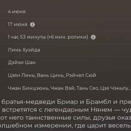
4 июня
17 июня
1 час 53 минуты (+6 мин. ролики)
Линь Хуэйда
Дэйзи Шан
Цзян Линь, Вань Цинь, Рэйчел Сюй
Чжан Бинцзюнь, Чжан Вэй, Тань Сяо, Цзя Чэньлу,
братья-медведи Бриар и Брамбл и предс
встретятся с легендарным Нянем — чуд
от него таинственные силы, друзья оказ
лшебном измерении, где царит веселый 