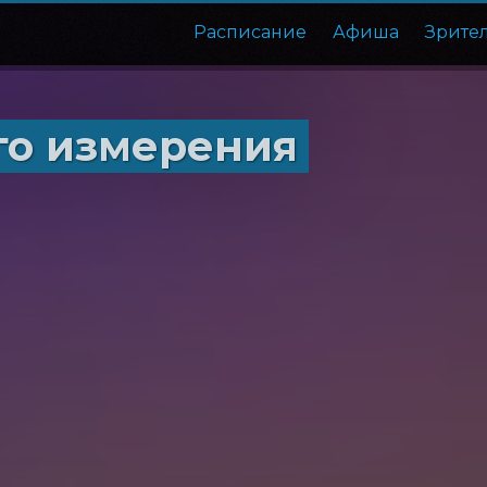
Расписание
Афиша
Зрите
го измерения