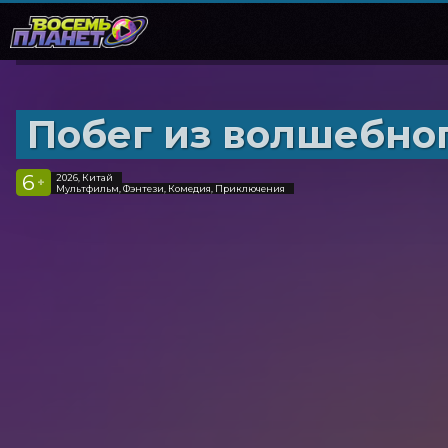
Побег из волшебно
6
2026, Китай
+
Мультфильм, Фэнтези, Комедия, Приключения