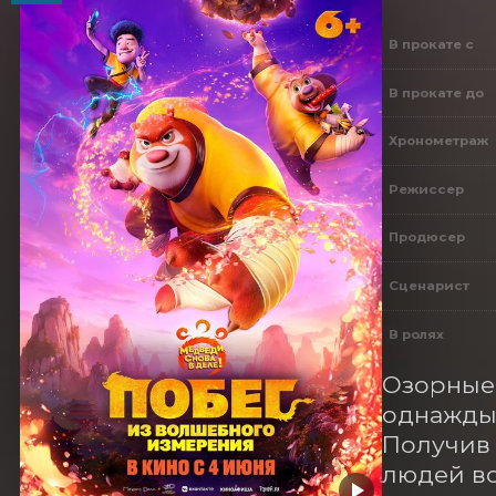
В прокате с
В прокате до
Хронометраж
Режиссер
Продюсер
Сценарист
В ролях
Озорные 
однажды 
Получив 
людей во