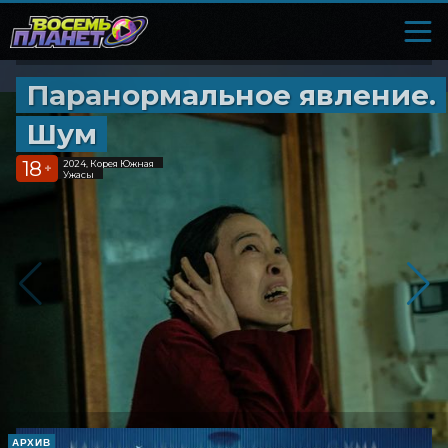
Паранормальное явление.
Шум
18
2024, Корея Южная
+
Ужасы
АРХИВ