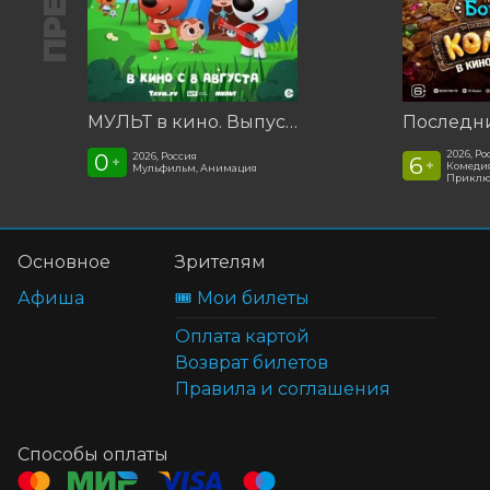
МУЛЬТ в кино. Выпуск №198. Некогда скучать
2026, Ро
0
2026, Россия
6
+
+
Комедия
Мульфильм, Анимация
Приклю
Основное
Зрителям
Афиша
🎟️ Мои билеты
Оплата картой
Возврат билетов
Правила и соглашения
Способы оплаты