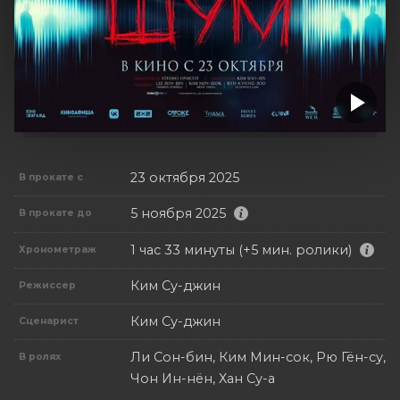
23 октября 2025
В прокате с
5 ноября 2025
В прокате до
1 час 33 минуты (+5 мин. ролики)
Хронометраж
Ким Су-джин
Режиссер
Ким Су-джин
Сценарист
Ли Сон-бин, Ким Мин-сок, Рю Гён-су,
В ролях
Чон Ин-нён, Хан Су-а