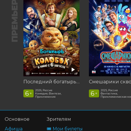
ПРЕМЬЕРА
Последний богатырь. Колобок
2026, Россия
2025, Россия
6
6
+
+
Комедия, Фэнтези,
Фантастика,
Приключения
Приключенческая к
Основное
Зрителям
Афиша
🎟️ Мои билеты