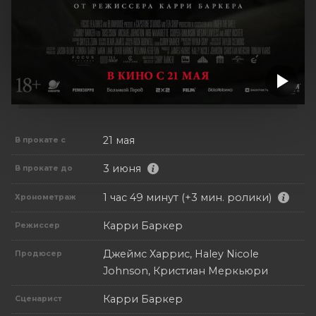
21 мая
В прокате с
3 июня
В прокате до
1 час 49 минут (+3 мин. ролики)
Хронометраж
Карри Баркер
Режиссер
Джеймс Харрис, Haley Nicole
Продюсер
Johnson, Кристиан Меркьюри
Карри Баркер
Сценарист