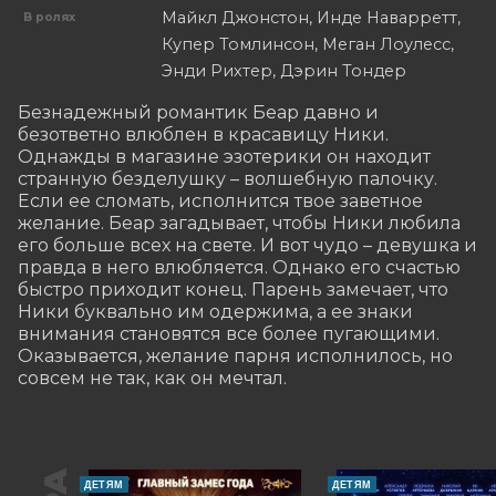
Майкл Джонстон, Инде Наварретт,
В ролях
Купер Томлинсон, Меган Лоулесс,
Энди Рихтер, Дэрин Тондер
Безнадежный романтик Беар давно и 
безответно влюблен в красавицу Ники. 
Однажды в магазине эзотерики он находит 
странную безделушку – волшебную палочку. 
Если ее сломать, исполнится твое заветное 
желание. Беар загадывает, чтобы Ники любила 
его больше всех на свете. И вот чудо – девушка и 
правда в него влюбляется. Однако его счастью 
быстро приходит конец. Парень замечает, что 
Ники буквально им одержима, а ее знаки 
внимания становятся все более пугающими. 
Оказывается, желание парня исполнилось, но 
совсем не так, как он мечтал.
ДЕТЯМ
ДЕТЯМ