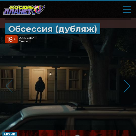
Обсессия (дубляж)
18
2025, США
+
Ужасы
АРХИВ